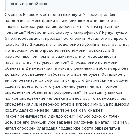
его в игровой мир.
Смешно. В каком месте она глюканутая? Посмотрел бы
последние демонстрации на американского тв, ничего не
глючит, камера уже давно рабочая. Что ты там про ай той
говоришь? Изобрели вэбкамеру с микрофоном? Ну ну, лучше
б поинтересовался, прежде чем спорить. Натал это не просто
камера. Это 2 камеры с определение глубины в пространстве,
т.е. возможность определения положения объектов в 3
измерениях, при чем вне зависимости от освещенности
пространства. Что умеет ай той? Определение положения
объекта в 2 измерениях, а из-за ограничений вэб-камеры без
должного освещения работать это все не будет. Остальное у
ай той реализуется софтом, и он просто физически не сможет
сделать всего того, что уже сейчас умеет натал. Полное
определение объекта в пространстве? Не смеши, у майков
полное определение человека во весь рост с возможностью
определения лиц и перенос этого в игровой мир. За примером
ходить далеко не надо, Milo тебе все сам скажет.
Какое преимущество у дилдо сони? Только одно, он точен.
Все, все его функции уже заранее заложены в натал. При чем,
натал способен благодаря поддержке софта определять в