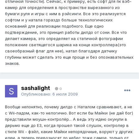
отличной точности). Сейчас, к примеру, есть софт для пк вэб-
камер для определения в пространстве вырезанного из
бумаги руля и игры с ним в рэйсинги. Все это реализуется
софтом и у натала гораздо больше технологических
оснований для реализации подобного. Еще одно
подтверждение, это принцип работы дилдо от сони. Все что
делает камера, это определяет на статичной фотографии
положение светящегося шарика на конце контроллера(это
своеобразный флаг для нее), натал благодаря датчику
глубины может сделать это еще проще и без опознавательных
знаков.
sashalight
0
Опубликовано:
6 июля 2009
Вообще непонятно, почему дилдо с Наталом сравнивают, а не
с Wii-падом, как-то нелогично. Вот если бы Майки (не дай бог)
представили моушн-контролёр... А ведь эту идею окунули в
дерьмо еще до Е3, когда прошел такой слушок, контролер в
стиле Wii - фэйл, какие Майки непорядочные, воруют у других
идеи, а теперь превозносят до небес тоже самое, только от