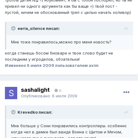
тролль детектед =) ноукомент, я бы с тобой поспорил, но ты не
привел ни одного аргумента как бы ваще =) твой пост -
пустой, ничем не обоснованный треп с целью начать холивор)
eerie_silence писал:
Мне тоже понравилось,можно про меня новость?
когда станешь босом биоваре и твое слово будет не
последним у игроделов, обзательна!
Изменено
6 июля 2009
пользователем axim
sashalight
0
Опубликовано:
6 июля 2009
Krevedko писал:
Мне больше у Сони понравились контроллеры. особенно
когда чел в демке был ввиде Воина с Щитом и Мечом,