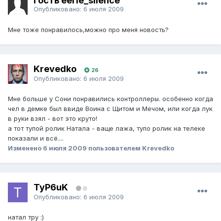
Гость eerie_silence
Опубликовано:
6 июля 2009
Мне тоже понравилось,можно про меня новость?
Krevedko
26
Опубликовано:
6 июля 2009
Мне больше у Сони понравились контроллеры. особенно когда
чел в демке был ввиде Воина с Щитом и Мечом, или когда лук
в руки взял - вот это круто!
а тот тупой ролик Натала - ваще лажа, тупо ролик на телеке
показали и всё....
Изменено
6 июля 2009
пользователем Krevedko
TyP6uK
0
Опубликовано:
6 июля 2009
натал тру :)