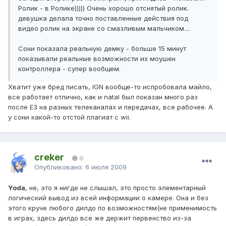
Ролик - в Ролике))))) Очень хорошо отснятый ролик.
девушка делала точно поставленные действия под
видео ролик на экране со смазливым мальчиком....
Сони показала реальную демку - больше 15 минут
показывали реальные возможности их моушен
контроллера - супер вообщем.
Хватит уже бред писать, IGN вообще-то испробовала майло,
все работает отлично, как и natal был показан много раз
после Е3 на разных телеканалах и передачах, все рабочее. А
у сони какой-то отстой плагиат с wii.
creker
0
Опубликовано:
6 июля 2009
Yoda
, не, это я нигде не слышал, это просто элементарный
логический вывод из всей информации о камере. Она и без
этого круче любого дилдо по возможностям(не применимость
в играх, здесь дилдо все же держит первенство из-за