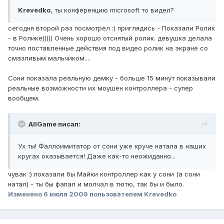
Krevedko
, ты конференцию microsoft то видел?
сегодня второй раз посмотрел :) приглядись - Показали Ролик
- в Ролике))))) Очень хорошо отснятый ролик. девушка делала
точно поставленные действия под видео ролик на экране со
смазливым мальчиком....
Сони показала реальную демку - больше 15 минут показывали
реальные возможности их моушен контроллера - супер
вообщем.
AllGame писал:
Ух ты! Фаллоимитатор от сони уже круче натала в наших
кругах оказывается! Даже как-то неожиданно...
чувак :) показали бы Майки контроллер как у сони (а сони
натал) - ты бы фапал и молчал в тютю, так бы и было.
Изменено
6 июля 2009
пользователем Krevedko