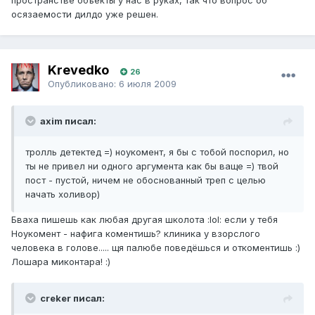
пространстве объекты у нас в руках, так что вопрос об
осязаемости дилдо уже решен.
Krevedko
26
Опубликовано:
6 июля 2009
axim писал:
тролль детектед =) ноукомент, я бы с тобой поспорил, но
ты не привел ни одного аргумента как бы ваще =) твой
пост - пустой, ничем не обоснованный треп с целью
начать холивор)
Бваха пишешь как любая другая школота :lol: если у тебя
Ноукомент - нафига коментишь? клиника у взорслого
человека в голове..... щя палюбе поведёшься и откоментишь :)
Лошара миконтара! :)
creker писал: