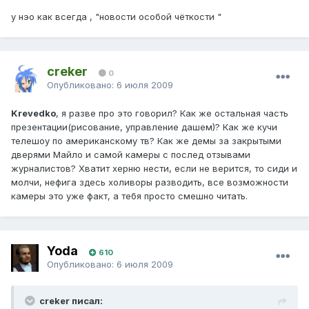
у нэо как всегда , "новости особой чёткости "
creker
0
Опубликовано:
6 июля 2009
Krevedko
, я разве про это говорил? Как же остальная часть
презентации(рисование, управление дашем)? Как же кучи
телешоу по американскому тв? Как же демы за закрытыми
дверями Майло и самой камеры с послед отзывами
журналистов? Хватит херню нести, если не верится, то сиди и
молчи, нефига здесь холиворы разводить, все возможности
камеры это уже факт, а тебя просто смешно читать.
Yoda
610
Опубликовано:
6 июля 2009
creker писал: