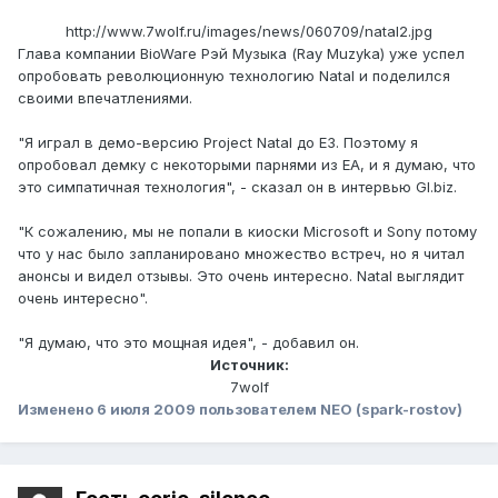
http://www.7wolf.ru/images/news/060709/natal2.jpg
Глава компании BioWare Рэй Музыка (Ray Muzyka) уже успел
опробовать революционную технологию Natal и поделился
своими впечатлениями.
"Я играл в демо-версию Project Natal до E3. Поэтому я
опробовал демку с некоторыми парнями из EA, и я думаю, что
это симпатичная технология", - сказал он в интервью GI.biz.
"К сожалению, мы не попали в киоски Microsoft и Sony потому
что у нас было запланировано множество встреч, но я читал
анонсы и видел отзывы. Это очень интересно. Natal выглядит
очень интересно".
"Я думаю, что это мощная идея", - добавил он.
Источник:
7wolf
Изменено
6 июля 2009
пользователем NEO (spark-rostov)