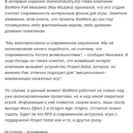
В интервью изданию GamesIndustry.biz глава компании
BioWare Рэй Мьюзика (Ray Muzyka) признался, что его студия
считает современность интересным фоном для игры. Занятное
заявление, если учесть, что проекты BioWare до сих пор
посвящались либо фэнтезийным мирам, либо далеким-
далеким галактикам.
"Мы заинтересованы в современном окружении. Мы не
анонсировали ничего подобного, но считаем, что
современность богата возможностями", – сообщил Мьюзика. В
ходе беседы он также отметил, что живейший интерес
компании вызывает устройство Project Natal, которое, по
мнению Рэя, отлично подходит для "эмоционально-
вовлекающих сюжетных игр".
По слухам, в данный момент BioWare работает не только над
уже анонсированными проектами, но и над некой секретной
игрой. Информация о ней появится, скорее всего, лишь после
выхода Mass Effect 2 и Dragon Age: Origins. Остается только
гадать, будет ли это RPG в современном антураже, игра с
поддержкой Project Natal или и то, и другое сразу.
Источник - игромания