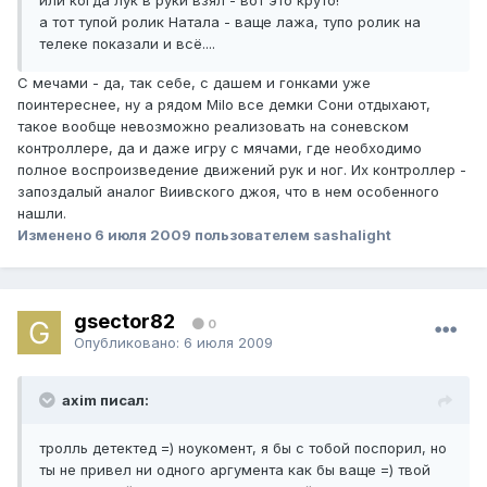
или когда лук в руки взял - вот это круто!
а тот тупой ролик Натала - ваще лажа, тупо ролик на
телеке показали и всё....
С мечами - да, так себе, с дашем и гонками уже
поинтереснее, ну а рядом Milo все демки Сони отдыхают,
такое вообще невозможно реализовать на соневском
контроллере, да и даже игру с мячами, где необходимо
полное воспроизведение движений рук и ног. Их контроллер -
запоздалый аналог Виивского джоя, что в нем особенного
нашли.
Изменено
6 июля 2009
пользователем sashalight
gsector82
0
Опубликовано:
6 июля 2009
axim писал:
тролль детектед =) ноукомент, я бы с тобой поспорил, но
ты не привел ни одного аргумента как бы ваще =) твой