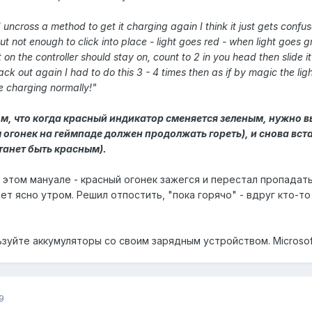
ncross a method to get it charging again I think it just gets confused
 not enough to click into place - light goes red - when light goes gre
t on the controller should stay on, count to 2 in you head then slide i
 back out again I had to do this 3 - 4 times then as if by magic the lig
 charging normally!"
 том, что когда красный индикатор сменяется зеленым, нужно 
м огонек на геймпаде должен продолжать гореть), и снова вста
станет быть красным).
в этом мануале - красный огонек зажегся и перестал пропадат
ет ясно утром. Решил отпостить, "пока горячо" - вдруг кто-т
ьзуйте аккумуляторы со своим зарядным устройством. Microso
9