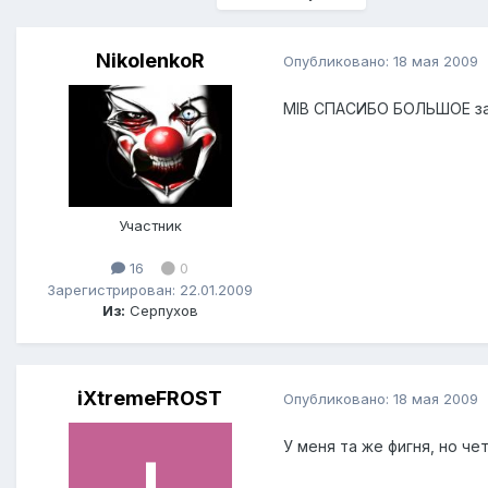
NikolenkoR
Опубликовано:
18 мая 2009
MIB СПАСИБО БОЛЬШОЕ за с
Участник
16
0
Зарегистрирован: 22.01.2009
Из:
Серпухов
iXtremeFROST
Опубликовано:
18 мая 2009
У меня та же фигня, но ч