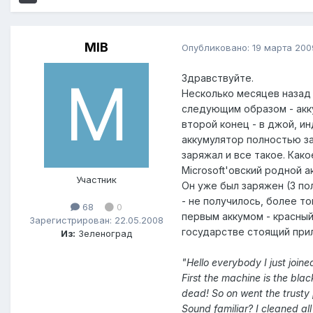
MIB
Опубликовано:
19 марта 200
Здравствуйте.
Несколько месяцев назад 
следующим образом - акку
второй конец - в джой, и
аккумулятор полностью за
заряжал и все такое. Како
Microsoft'овский родной а
Участник
Он уже был заряжен (3 пол
- не получилось, более то
68
0
первым аккумом - красный
Зарегистрирован: 22.05.2008
государстве стоящий прил
Из:
Зеленоград
"Hello everybody I just joine
First the machine is the bla
dead! So on went the trusty 
Sound familiar? I cleaned all