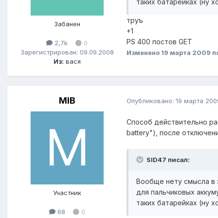
таких батарейках (ну 
труъ
Забанен
+1
PS 400 постов GET
2,7k
0
Зарегистрирован: 09.09.2008
Изменено
19 марта 2009
п
Из:
вася
MIB
Опубликовано:
19 марта 200
Способ действительно раб
battery"), после отключен
SID47 писал:
Вообще нету смысла в э
для пальчиковых аккум
Участник
таких батарейках (ну 
68
0