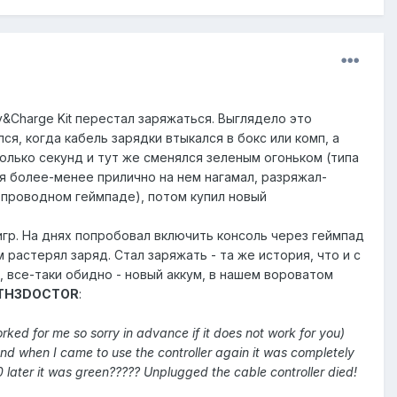
y&Charge Kit перестал заряжаться. Выглядело это
, когда кабель зарядки втыкался в бокс или комп, а
колько секунд и тут же сменялся зеленым огоньком (типа
 я более-менее прилично на нем нагамал, разряжал-
на проводном геймпаде), потом купил новый
 игр. На днях попробовал включить консоль через геймпад
м растерял заряд. Стал заряжать - та же история, что и с
, все-таки обидно - новый аккум, в нашем вороватом
TH3DOCTOR
:
orked for me so sorry in advance if it does not work for you)
and when I came to use the controller again it was completely
10 later it was green????? Unplugged the cable controller died!