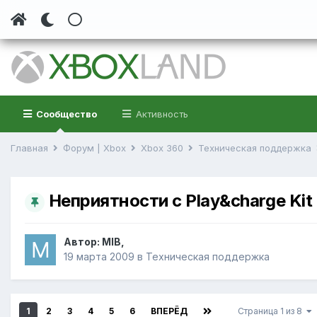
Сообщество
Активность
Главная
Форум | Xbox
Xbox 360
Техническая поддержка
Неприятности с Play&charge Kit
Автор:
MIB
,
19 марта 2009
в
Техническая поддержка
1
2
3
4
5
6
ВПЕРЁД
Страница 1 из 8