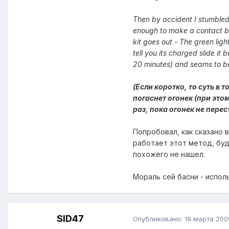
Then by accident I stumbled u
enough to make a contact but
kit goes out - The green ligh
tell you its charged slide it
20 minutes) and seams to be
(Если коротко, то суть в
погаснет огонек (при это
раз, пока огонек не пере
Попробовал, как сказано 
работает этот метод, буд
похожего не нашел.
Мораль сей басни - испол
SID47
Опубликовано:
19 марта 200