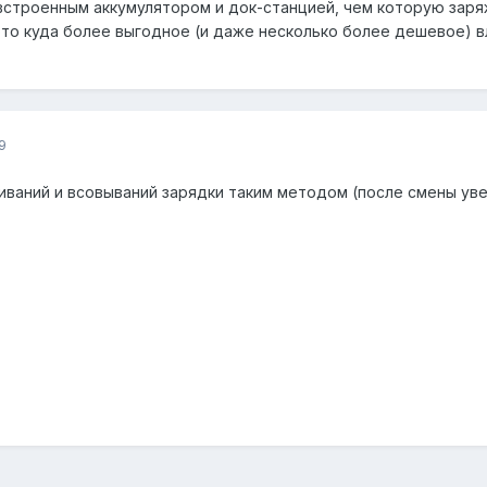
встроенным аккумулятором и док-станцией, чем которую заряж
то куда более выгодное (и даже несколько более дешевое) вло
9
киваний и всовываний зарядки таким методом (после смены увет