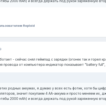
хотябы 2000 mAh) и всегда держать под рукой заряженную втор
ользователем Reploid
9
отает - сейчас снял геймпад с зарядки (огонек так и горел к
ия провода от компьютера индикатор показывает "battery full"
тих родных аккумах, я думаю у всех есть фотик, хотя бы циф
уляторов, значит покупаем 4 АА-аккума и просто меняем их, д
хотябы 2000 mAh) и всегда держать под рукой заряженную втор