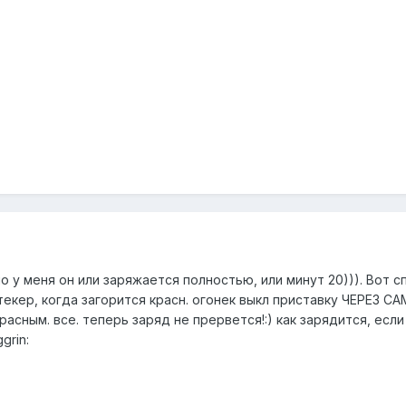
но у меня он или заряжается полностью, или минут 20))). Во
текер, когда загорится красн. огонек выкл приставку ЧЕРЕЗ СА
расным. все. теперь заряд не прервется!:) как зарядится, есл
grin: