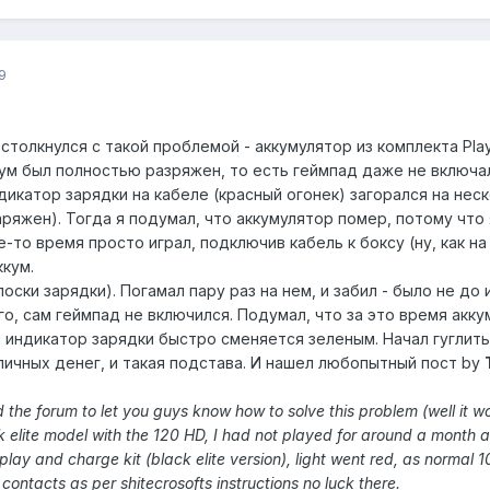
9
столкнулся с такой проблемой - аккумулятор из комплекта Pla
м был полностью разряжен, то есть геймпад даже не включался
ндикатор зарядки на кабеле (красный огонек) загорался на нес
ряжен). Тогда я подумал, что аккумулятор помер, потому что
е-то время просто играл, подключив кабель к боксу (ну, как 
ккум.
оски зарядки). Погамал пару раз на нем, и забил - было не до
го, сам геймпад не включился. Подумал, что за это время акку
 индикатор зарядки быстро сменяется зеленым. Начал гуглить
ичных денег, и такая подстава. И нашел любопытный пост by
d the forum to let you guys know how to solve this problem (well it w
ck elite model with the 120 HD, I had not played for around a month 
play and charge kit (black elite version), light went red, as normal 
 contacts as per shitecrosofts instructions no luck there.