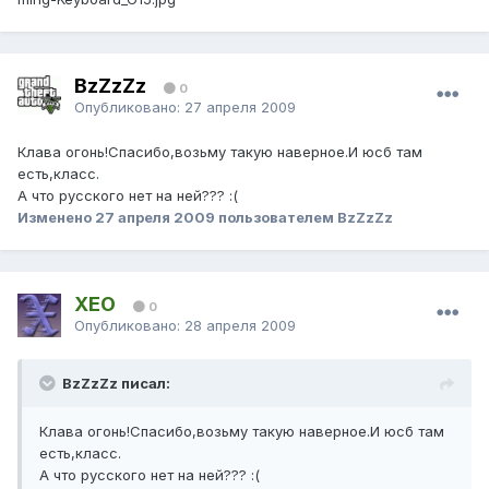
BzZzZz
0
Опубликовано:
27 апреля 2009
Клава огонь!Спасибо,возьму такую наверное.И юсб там
есть,класс.
А что русского нет на ней??? :(
Изменено
27 апреля 2009
пользователем BzZzZz
XEO
0
Опубликовано:
28 апреля 2009
BzZzZz писал:
Клава огонь!Спасибо,возьму такую наверное.И юсб там
есть,класс.
А что русского нет на ней??? :(