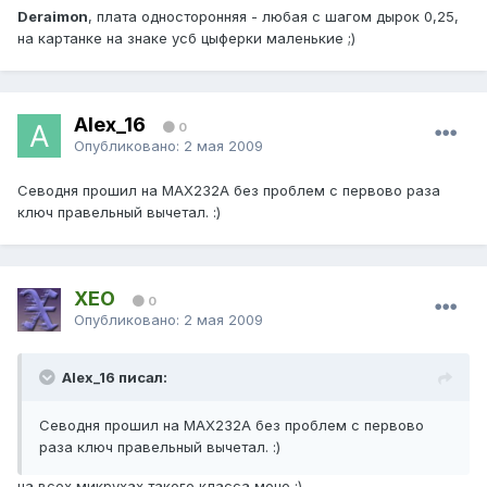
Deraimon
, плата односторонняя - любая с шагом дырок 0,25,
на картанке на знаке усб цыферки маленькие ;)
Alex_16
0
Опубликовано:
2 мая 2009
Севодня прошил на МАХ232А без проблем с первово раза
ключ правельный вычетал. :)
XEO
0
Опубликовано:
2 мая 2009
Alex_16 писал:
Севодня прошил на МАХ232А без проблем с первово
раза ключ правельный вычетал. :)
на всех микрухах такого класса моно ;)