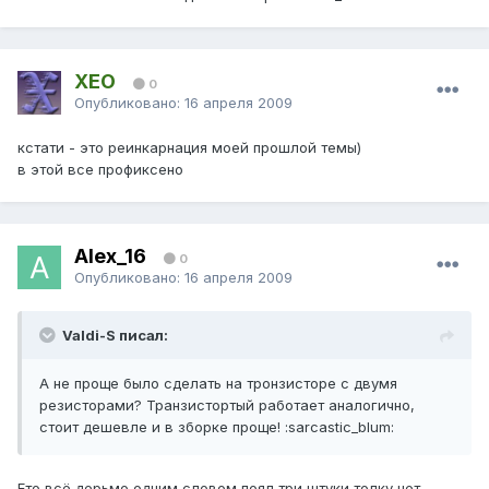
XEO
0
Опубликовано:
16 апреля 2009
кстати - это реинкарнация моей прошлой темы)
в этой все профиксено
Alex_16
0
Опубликовано:
16 апреля 2009
Valdi-S писал:
А не проще было сделать на тронзисторе с двумя
резисторами? Транзистортый работает аналогично,
стоит дешевле и в зборке проще! :sarcastic_blum:
Ето всё дерьмо одним словом поял три штуки толку нет