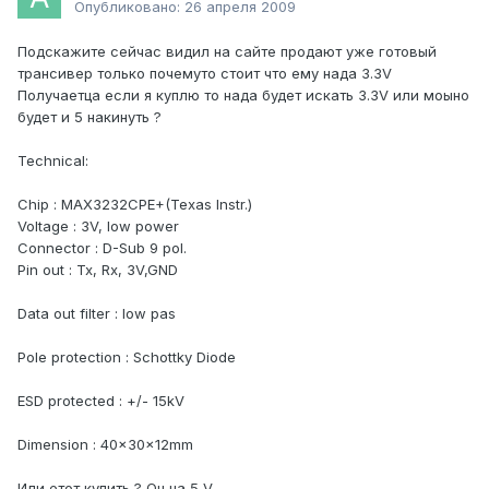
Опубликовано:
26 апреля 2009
Подскажите сейчас видил на сайте продают уже готовый
трансивер только почемуто стоит что ему нада 3.3V
Получаетца если я куплю то нада будет искать 3.3V или моыно
будет и 5 накинуть ?
Technical:
Chip : MAX3232CPE+(Texas Instr.)
Voltage : 3V, low power
Connector : D-Sub 9 pol.
Pin out : Tx, Rx, 3V,GND
Data out filter : low pas
Pole protection : Schottky Diode
ESD protected : +/- 15kV
Dimension : 40x30x12mm
Или етот купить ? Он на 5 V