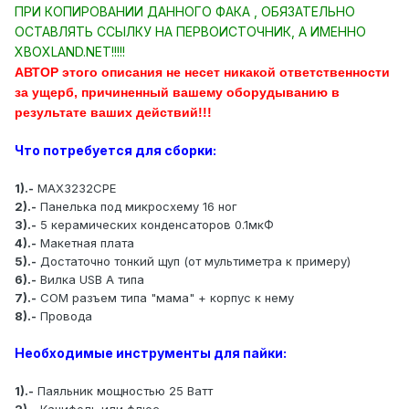
ПРИ КОПИРОВАНИИ ДАННОГО ФАКА , ОБЯЗАТЕЛЬНО
ОСТАВЛЯТЬ ССЫЛКУ НА ПЕРВОИСТОЧНИК, А ИМЕННО
XBOXLAND.NET!!!!!
АВТОР этого описания не несет никакой ответственности
за ущерб, причиненный вашему оборудыванию в
результате ваших действий!!!
Что потребуется для сборки:
1).-
MAX3232CPE
2).-
Панелька под микросхему 16 ног
3).-
5 керамических конденсаторов 0.1мкФ
4).-
Макетная плата
5).-
Достаточно тонкий щуп (от мультиметра к примеру)
6).-
Вилка USB А типа
7).-
COM разъем типа "мама" + корпус к нему
8).-
Провода
Необходимые инструменты для пайки:
1).-
Паяльник мощностью 25 Ватт