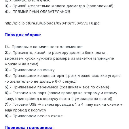
2).-
Канифоль или флюс
3).-
Припой желательно малого диаметра (проволочный)
4).-
ПРЯМЫЕ РУКИ ОБЯЗАТЕЛЬНО!!!
http://pic.ipicture.ru/uploads/090416/fr50v5VUT6.jpg
Порядок сборки:
1).-
Проверьте наличие всех эллементов
2).-
Прикиньте, какой по размеру должна быть плата,
вырезаем кусок нужного размера из макетки (впринципе
можно и на всем)
3).-
Припаеваем панельку
4).-
Припаеваем конденсаторы (греть можно сколько угодно
но желательно не дольше 6-7 секунд)
5).-
Припаеваем перемычки (соединяем все по схеме)
6).-
Готовим ком порт (паяем провода ко второму и пятому
пину, один провод к корпусу порта (нумерация на порте))
7).-
Готовим USB -> паяем провода к 1 и 4 пину как на схеме +
еще провод к корпусу
8).-
Припаеваем все по схеме
Проверка трансивера: