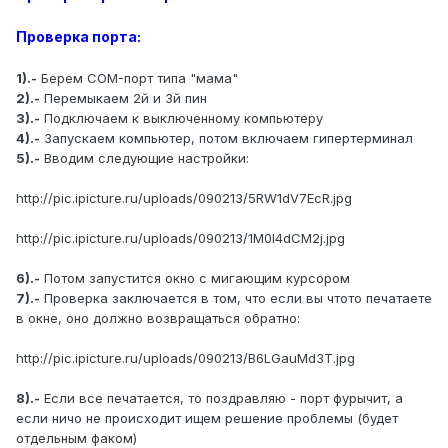
Проверка порта:
1).-
Берем COM-порт типа "мама"
2).-
Перемыкаем 2й и 3й пин
3).-
Подключаем к выключенному компьютеру
4).-
Запускаем компьютер, потом включаем гипертерминал
5).-
Вводим следующие настройки:
http://pic.ipicture.ru/uploads/090213/5RW1dV7EcR.jpg
http://pic.ipicture.ru/uploads/090213/1M0I4dCM2j.jpg
6).-
Потом запустится окно с мигающим курсором
7).-
Проверка заключается в том, что если вы чтото печатаете
в окне, оно должно возвращаться обратно:
http://pic.ipicture.ru/uploads/090213/B6LGauMd3T.jpg
8).-
Если все печатается, то поздравляю - порт фурычит, а
если ничо не происходит ищем решение проблемы (будет
отдельным факом)