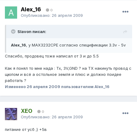
Alex_16
0
Опубликовано:
26 апреля 2009
Slavon писал:
Alex_16
, у MAX3232CPE согласно спецификации 3.3v - 5v
Спасибо, продовец тоже написал от 3 и до 5.5
Как я понял то мне нада : Tx, 3V,GND ? на ТХ накинуть провод с
щюпом и всё а остольное земля и плюс и должно поидее
работать ?
Изменено
26 апреля 2009
пользователем Alex_16
XEO
0
Опубликовано:
26 апреля 2009
питание от усб ;) +5в