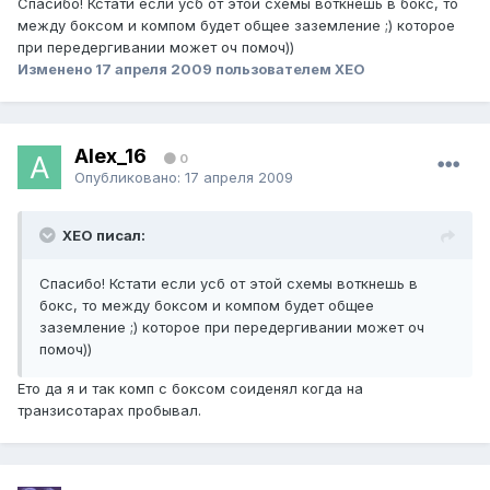
Спасибо! Кстати если усб от этой схемы воткнешь в бокс, то
между боксом и компом будет общее заземление ;) которое
при передергивании может оч помоч))
Изменено
17 апреля 2009
пользователем XEO
Alex_16
0
Опубликовано:
17 апреля 2009
XEO писал:
Спасибо! Кстати если усб от этой схемы воткнешь в
бокс, то между боксом и компом будет общее
заземление ;) которое при передергивании может оч
помоч))
Ето да я и так комп с боксом соиденял когда на
транзисотарах пробывал.