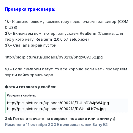
Проверка трансивера:
1).-
К выключенному компьютеру подключаем трансивер (COM
& USB)
2).-
Включаем компьютер, запускаем Realterm (Ссылка, для
тех у кого нету:
Realterm_2.0.0.57_setup.exe
)
3).-
Сначала экран пустой:
http://pic.ipicture.ru/uploads/090213/6hqtyUyD52.jpg
5).-
Если символы бегут, то все хорошо если нет - проверяем
порт и пайку трансивера
Фотки готового девайса:
Раскрыть спойлер
http://pic.ipicture.ru/uploads/090213/TULaDWJpW4.jpg
http://pic.ipicture.ru/uploads/090213/DWqjt4LKZw.jpg
ЗЫ: Готов отвечать на вопросы по аське или в личку
;)
Изменено
11 октября 2009
пользователем Sany92