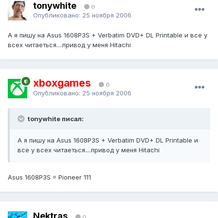
tonywhite
0
Опубликовано:
25 ноября 2006
А я пишу на Asus 1608P3S + Verbatim DVD+ DL Printable и все у
всех читаеться....привод у меня Hitachi
xboxgames
0
Опубликовано:
25 ноября 2006
tonywhite писал:
А я пишу на Asus 1608P3S + Verbatim DVD+ DL Printable и
все у всех читаеться....привод у меня Hitachi
Asus 1608P3S = Pioneer 111
Nektras
0