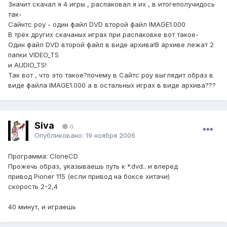
Значит скачал я 4 игры , распаковал я их , в итогеполучидось
так-
Сайнтс роу - один файл DVD второй файл IMAGE1.000
В трёх других скачаных играх при распаковке вот такое-
Один файл DVD второй файл в виде архива!В архиве лежат 2
папки VIDEO_TS
и AUDIO_TS!
Так вот , что это такое?почему в Сайтс роу выглядит образ в
виде файла IMAGE1.000 а в остальных играх в виде архива???
Siva
0
Опубликовано:
19 ноября 2006
Программа: CloneCD
Прожечь образ, указываешь путь к *.dvd.. и вперед
привод Pioner 115 (если привод на боксе хитачи)
скорость 2-2,4
40 минут, и играешь