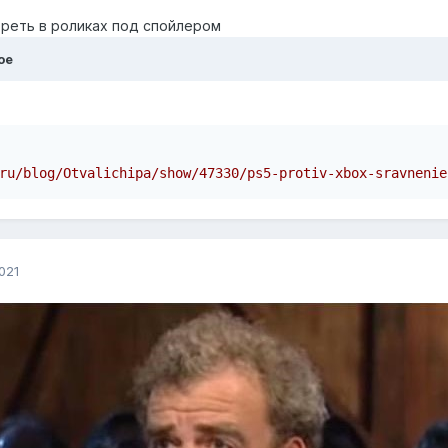
реть в роликах под спойлером
ое
ru/blog/Otvalichipa/show/47330/ps5-protiv-xbox-sravnenie
021