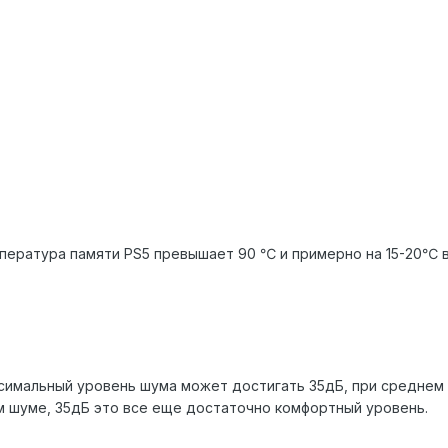
мпература памяти PS5 превышает 90 ℃ и примерно на 15-20℃ 
ксимальный уровень шума может достигать 35дБ, при среднем 
м шуме, 35дБ это все еще достаточно комфортный уровень.