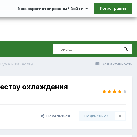
Регистрация
Уже зарегистрированы? Войти
PlayStation 5 против Xbox Series X: сравнение по уровню шума и качеству охлаждения
Вся активность
ачеству охлаждения
Поделиться
Подписчики
0