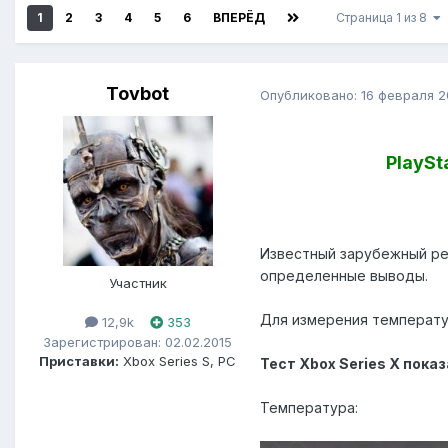
1
2
3
4
5
6
ВПЕРЁД
Страница 1 из 8
Tovbot
Опубликовано:
16 февраля 2
PlaySt
Известный зарубежный ре
определенные выводы.
Участник
Для измерения температу
12,9k
353
Зарегистрирован: 02.02.2015
Приставки:
Xbox Series S, PC
Тест Xbox Series X пок
Температура: