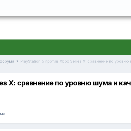
й форума
ries X: сравнение по уровню шума и к
ума