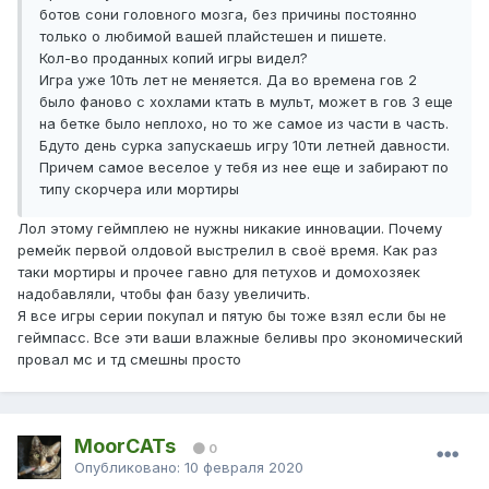
ботов сони головного мозга, без причины постоянно
только о любимой вашей плайстешен и пишете.
Кол-во проданных копий игры видел?
Игра уже 10ть лет не меняется. Да во времена гов 2
было фаново с хохлами ктать в мульт, может в гов 3 еще
на бетке было неплохо, но то же самое из части в часть.
Бдуто день сурка запускаешь игру 10ти летней давности.
Причем самое веселое у тебя из нее еще и забирают по
типу скорчера или мортиры
Лол этому геймплею не нужны никакие инновации. Почему
ремейк первой олдовой выстрелил в своё время. Как раз
таки мортиры и прочее гавно для петухов и домохозяек
надобавляли, чтобы фан базу увеличить.
Я все игры серии покупал и пятую бы тоже взял если бы не
геймпасс. Все эти ваши влажные беливы про экономический
провал мс и тд смешны просто
MoorCATs
0
Опубликовано:
10 февраля 2020