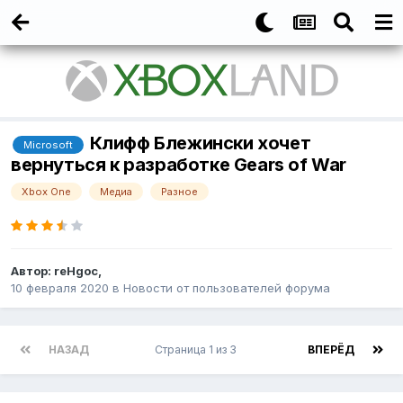
Клифф Блежински хочет
Microsoft
вернуться к разработке Gears of War
Xbox One
Медиа
Разное
Автор:
reHgoc
,
10 февраля 2020
в
Новости от пользователей форума
НАЗАД
Страница 1 из 3
ВПЕРЁД