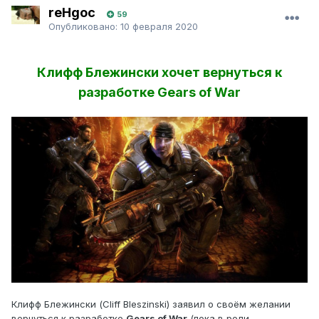
reHgoc
59
Опубликовано:
10 февраля 2020
Клифф Блежински хочет вернуться к
разработке Gears of War
Клифф Блежински (Cliff Bleszinski) заявил о своём желании
вернуться к разработке
Gears of War
(пока в роли