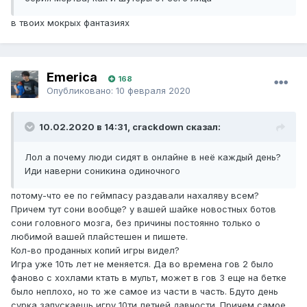
в твоих мокрых фантазиях
Emerica
168
Опубликовано:
10 февраля 2020
10.02.2020 в 14:31, crackdown сказал:
Лол а почему люди сидят в онлайне в неё каждый день?
Иди наверни соникина одиночного
потому-что ее по геймпасу раздавали нахаляву всем?
Причем тут сони вообще? у вашей шайке новостных ботов
сони головного мозга, без причины постоянно только о
любимой вашей плайстешен и пишете.
Кол-во проданных копий игры видел?
Игра уже 10ть лет не меняется. Да во времена гов 2 было
фаново с хохлами ктать в мульт, может в гов 3 еще на бетке
было неплохо, но то же самое из части в часть. Бдуто день
сурка запускаешь игру 10ти летней давности. Причем самое