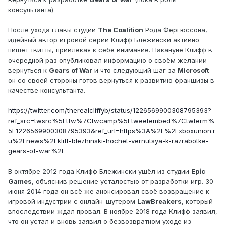
консультанта)
После ухода главы студии
The Coalition
Рода Фергюсcона,
идейный автор игровой серии Клифф Блежински активно
пишет твитты, привлекая к себе внимание. Накануне Клифф в
очередной раз опубликовал информацию о своём желании
вернуться к
Gears of War
и что следующий шаг за
Microsoft
–
он со своей стороны готов вернуться к развитию франшизы в
качестве консультанта.
https://twitter.com/therealcliffyb/status/1226569900308795393?
ref_src=twsrc%5Etfw%7Ctwcamp%5Etweetembed%7Ctwterm%
5E1226569900308795393&ref_url=https%3A%2F%2Fxboxunion.r
u%2Fnews%2Fkliff-blezhinski-hochet-vernutsya-k-razrabotke-
gears-of-war%2F
В октябре 2012 года Клифф Блежински ушёл из студии
Epic
Games
, объяснив решение усталостью от разработки игр. 30
июня 2014 года он всё же анонсировал своё возвращение к
игровой индустрии с онлайн-шутером
LawBreakers
, который
впоследствии ждал провал. В ноябре 2018 года Клифф заявил,
что он устал и вновь заявил о безвозвратном уходе из