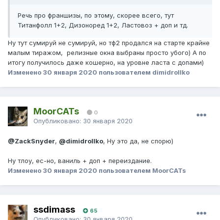
Речь про франшизы, по этому, скорее всего, тут
Титанфолл 1+2, Дизоноред 1+2, Ластовоз + доп и тд.
Ну тут сумируй не сумируй, но тф2 продался на старте крайне
малым тиражом, релизные окна выбраны просто убого) А по
итогу получилось даже кошерно, на уровне ласта с допами)
Изменено
30 января 2020
пользователем dimidrollko
MoorCATs
0
Опубликовано:
30 января 2020
@ZackSnyder
,
@dimidrollko
, Ну это да, не спорю)
Ну тлоу, ес-но, ваниль + доп + переиздание.
Изменено
30 января 2020
пользователем MoorCATs
ssdimass
65
Опубликовано:
30 января 2020