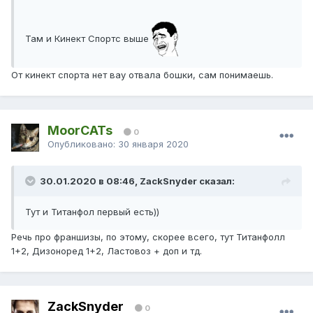
Там и Кинект Спортс выше
От кинект спорта нет вау отвала бошки, сам понимаешь.
MoorCATs
0
Опубликовано:
30 января 2020
30.01.2020 в 08:46, ZackSnyder сказал:
Тут и Титанфол первый есть))
Речь про франшизы, по этому, скорее всего, тут Титанфолл
1+2, Дизоноред 1+2, Ластовоз + доп и тд.
ZackSnyder
0