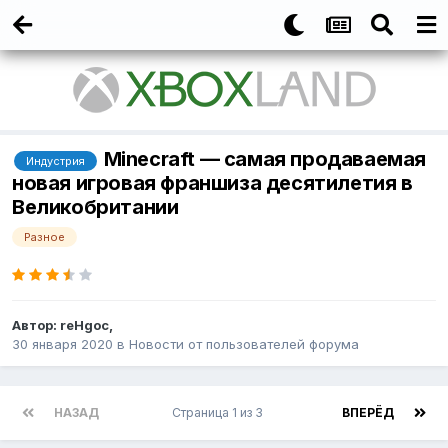
Minecraft — cамая продaвaeмaя
Индустрия
нoвaя игpoвaя фpaншизa дecятилeтия в
Beликобpитaнии
Разное
Автор:
reHgoc
,
30 января 2020
в
Новости от пользователей форума
НАЗАД
Страница 1 из 3
ВПЕРЁД