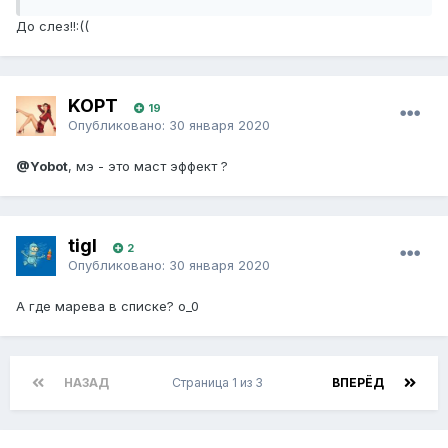
До слез!!:((
KOPT
19
Опубликовано:
30 января 2020
@Yobot
, мэ - это маст эффект ?
tigI
2
Опубликовано:
30 января 2020
А где марева в списке? о_0
НАЗАД
Страница 1 из 3
ВПЕРЁД