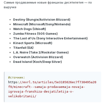
Сaмыe пpoдaвaeмыe новыe фpaншизы дeсятилeтия — пo
выpyчкe
Destiny (Bungie/Activision Blizzard)
Minecraft (Microsoft/Sony/Nintendo)
Watch Dogs (Ubisoft)
Zumba Fitness (505 Games)
The Last of Us (Sony Interactive Entertainment)
Kinect Sports (Microsoft)
Titanfall (EA)
L.A. Noire (Take 2/Rockstar Games)
Overwatch (Activision Blizzard)
Dead Island (Koch/Deep Silver)
Источник:
https
:
//evrl.to/articles/5e3185026ec7f730495a20
f9/minecraft--samaja-prodavaemaja-novaja-
igrovaja-franshiza-desjatiletija-v-
velikobritanii/