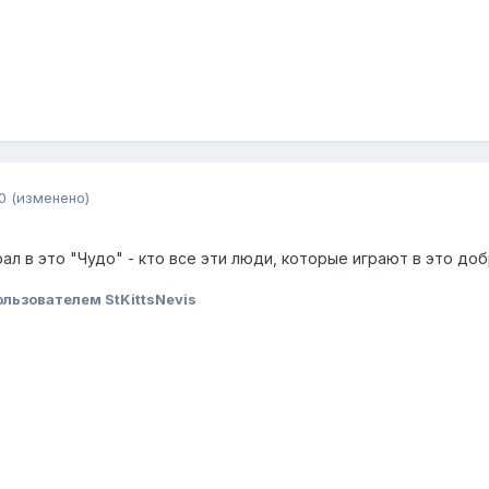
0
(изменено)
грал в это "Чудо" - кто все эти люди, которые играют в это д
льзователем StKittsNevis