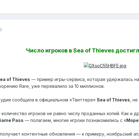
0
Число игроков в Sea of Thieves достиг
ea of Thieves
— пример игры-сервиса, которая удержалась на 
орению Rare, уже перевалило за 10 миллионов.
тудия сообщила в официальном «Твиттере»
Sea of Thieves
, н
количество игроков не равно числу проданных копий. Как и д
Game Pass
— полагаем, многие игроки познакомились с «
Море
получает контентные обновления — к примеру, ноябрьский ап