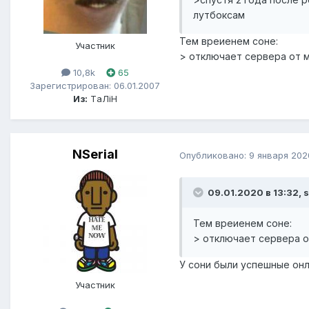
лутбоксам
Тем вреиенем соне:
Участник
> отключает сервера от 
10,8k
65
Зарегистрирован: 06.01.2007
Из:
ТaЛiН
NSerial
Опубликовано:
9 января 202
09.01.2020 в 13:32, 
Тем вреиенем соне:
> отключает сервера о
У сони были успешные онл
Участник