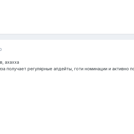
0
в, ахахха
иза получает регулярные апдейты, готи номинации и активно 