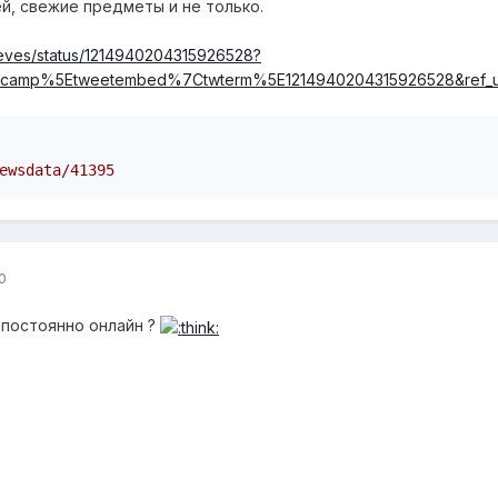
й, свежие предметы и не только.
hieves/status/1214940204315926528?
twcamp%5Etweetembed%7Ctwterm%5E1214940204315926528&ref_
ewsdata/41395
0
и постоянно онлайн ?