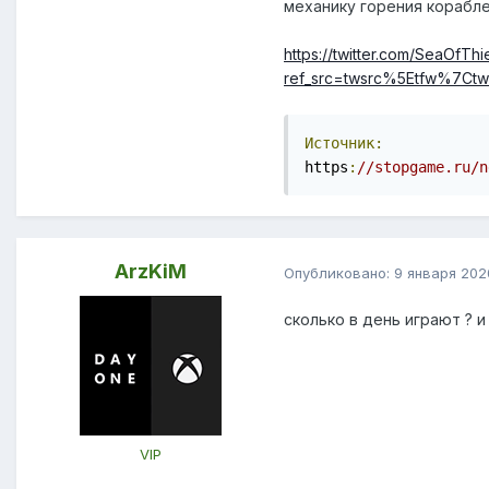
механику горения корабле
https://twitter.com/SeaOfT
ref_src=twsrc%5Etfw%7C
Источник:
https
:
//stopgame.ru/n
ArzKiM
Опубликовано:
9 января 202
сколько в день играют ? 
VIP