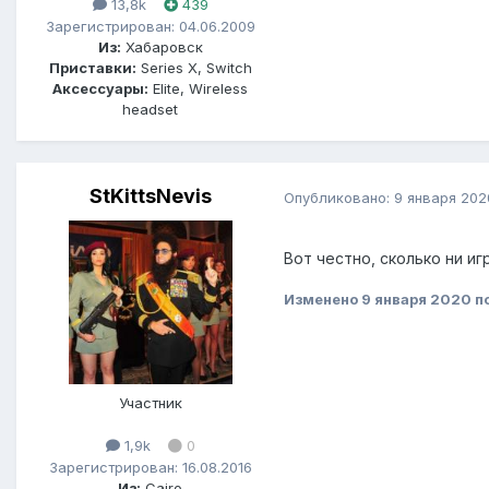
13,8k
439
Зарегистрирован: 04.06.2009
Из:
Хабаровск
Приставки:
Series X, Switch
Аксессуары:
Elite, Wireless
headset
StKittsNevis
Опубликовано:
9 января 202
Вот честно, сколько ни и
Изменено
9 января 2020
по
Участник
1,9k
0
Зарегистрирован: 16.08.2016
Из:
Cairo