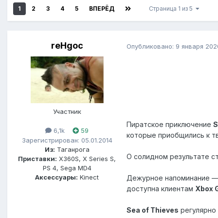
1
2
3
4
5
ВПЕРЁД
Страница 1 из 5
reHgoc
Опубликовано:
9 января 202
Участник
Пиратское приключение
S
6,1k
59
которые приобщились к тв
Зарегистрирован: 05.01.2014
Из:
Таганрога
О солидном результате с
Приставки:
X360S, X Series S,
PS 4, Sega MD4
Аксессуары:
Kinect
Дежурное напоминание — 
доступна клиентам
Xbox 
Sea of Thieves
регулярно 