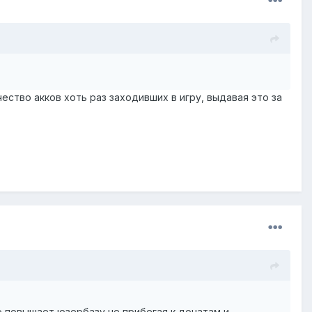
ество акков хоть раз заходивших в игру, выдавая это за
о повышает юзербазу не прибегая к донатам и