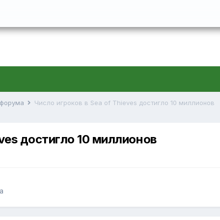
й форума
Число игроков в Sea of Thieves достигло 10 миллионов
eves достигло 10 миллионов
а