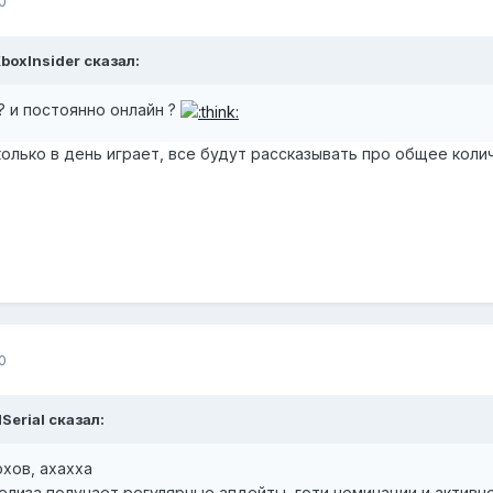
0
XboxInsider сказал:
? и постоянно онлайн ?
колько в день играет, все будут рассказывать про общее колич
0
Serial сказал:
хов, ахахха
релиза получает регулярные апдейты, готи номинации и активн