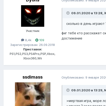
Опубликовано:
9 января 202
09.01.2020 в 13:28, 
сколько в день играют 
Участник
фиг тебе кто расскажет с
достижение
8,4k
109
Зарегистрирован: 26.09.2018
Приставки:
PS1,PS2,PS3,PS4Pro,PSP,Xbox,
Xbox360,Wii
ssdimass
Опубликовано:
9 января 202
09.01.2020 в 13:29, N
>мертвая игра, море ло
>спустя 2 года после 