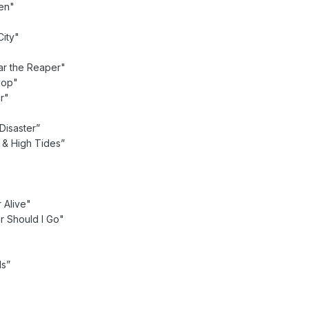
een"
City"
ear the Reaper"
Bop"
r"
 Disaster”
 & High Tides”
 Alive"
r Should I Go"
ls”
"