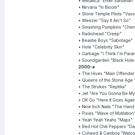
• Metallica "Enter Sandman"
• Nirvana "In Bloom"
• Stone Temple Pilots "Vaso
• Weezer "Say It Ain't So"
• Smashing Pumpkins "Cher
• Radiohead "Creep"
• Beastie Boys "Sabotage"
• Hole "Celebrity Skin"
• Garbage "I Think I'm Para
• Soundgarden "Black Hole
2000-е
• The Hives "Main Offender
• Queens of the Stone Age 
• The Strokes "Reptilia"
• Jet "Are You Gonna Be My 
• OK Go "Here It Goes Agai
• Nine Inch Nails "The Hand
• Pixies "Wave of Mutilation
• Yeah Yeah Yeahs "Maps"
• Red Hot Chili Peppers "Dan
• Coheed & Cambria “Welc