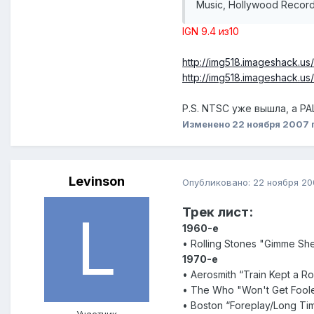
Music, Hollywood Records
IGN 9.4 из10
http://img518.imageshack.u
http://img518.imageshack.u
P.S. NTSC уже вышла, а PA
Изменено
22 ноября 2007
Levinson
Опубликовано:
22 ноября 20
Трек лист:
1960-е
• Rolling Stones "Gimme She
1970-е
• Aerosmith “Train Kept a Roll
• The Who "Won't Get Fool
• Boston “Foreplay/Long Ti