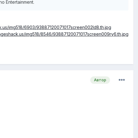
no Entertainment.
ck.us/img518/6903/93887120071017screen002ld8.th.jpg
imageshack.us/img518/8546/93887120071017screen009ry6.th.jpg
Автор