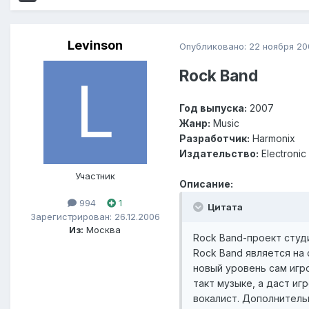
Levinson
Опубликовано:
22 ноября 20
Rock Band
Год выпуска:
2007
Жанр:
Music
Разработчик:
Harmonix
Издательство:
Electronic 
Участник
Описание:
994
1
Цитата
Зарегистрирован: 26.12.2006
Из:
Москва
Rock Band-проект студии
Rock Band является на
новый уровень сам игр
такт музыке, а даст иг
вокалист. Дополнитель