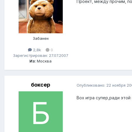
Проект, между прочим, по
Забанен
2,8k
0
Зарегистрирован: 27.07.2007
Из:
Москва
боксер
Опубликовано:
22 ноября 20
Вох игра супер,ради этой 