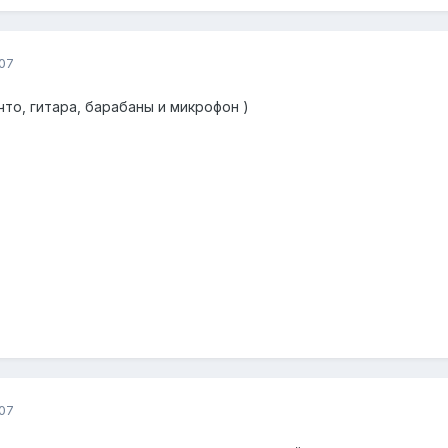
07
что, гитара, барабаны и микрофон )
07