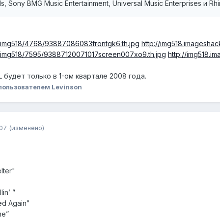
, Sony BMG Music Entertainment, Universal Music Enterprises и Rhi
s/img518/4768/93887086083frontgk6.th.jpg
http://img518.imagesha
s/img518/7595/93887120071017screen007xo9.th.jpg
http://img518.
L будет только в 1-ом квартале 2008 года.
пользователем Levinson
07
(изменено)
lter"
in’ ”
ed Again"
me”