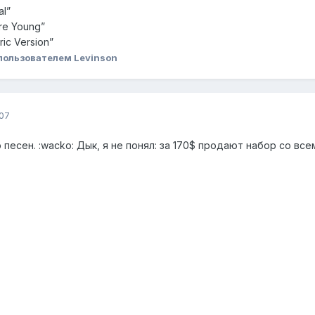
al”
re Young”
ic Version”
пользователем Levinson
07
песен. :wacko: Дык, я не понял: за 170$ продают набор со вс