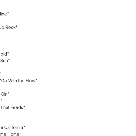
line"
ub Rock"
noid"
 Sun"
"
"Go With the Flow"
Girl"
n"
 That Feeds"
"
i California"
ome Home”