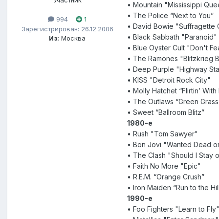
Участник
• Mountain "Mississippi Qu
• The Police “Next to You”
994
1
• David Bowie "Suffragette 
Зарегистрирован: 26.12.2006
• Black Sabbath "Paranoid"
Из:
Москва
• Blue Oyster Cult "Don't F
• The Ramones "Blitzkrieg 
• Deep Purple "Highway Sta
• KISS "Detroit Rock City"
• Molly Hatchet “Flirtin’ With
• The Outlaws “Green Grass
• Sweet “Ballroom Blitz”
1980-е
• Rush "Tom Sawyer"
• Bon Jovi "Wanted Dead or
• The Clash "Should I Stay o
• Faith No More "Epic"
• R.E.M. “Orange Crush”
• Iron Maiden “Run to the Hil
1990-е
• Foo Fighters "Learn to Fly