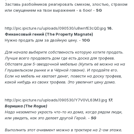
Заставь разбойников реагировать смехом, злостью, страхом
или смущением на твои выражения - в бою! -
5G
http://pic.ipicture.ru/uploads/090530/u8wnfE3cQD.jpg
16.
Финансовый гений (The Property Magnate)
Нужно продать дом за двойную цену. -
10G
Для начала выберите собственость которую хотите продать.
Лучше всего продавать дом где есть доска для трофеев.
Обставте дом 5-звездочной мебелью (Купить её можно на на
Глушвильском рынке и в Чёрной гавани). И продайте его.
Если на мебель не хватает денег, повести на доску трофеев,
какой нибудь из своих трофеев. Это увеличит цену дома.
http://pic.ipicture.ru/uploads/090530/Y7V0VL63M3.jpg
17.
Воришка (The Rogue)
Надо незаметно украсть что-то из дома, когда рядом люди,
или увидеть, как это делает другой Герой. -
5G
Выполнить этот ачивмент можно в трактире на 2-ом этаже.