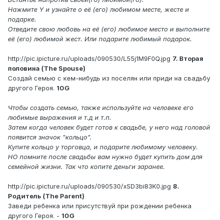
Нажмите Y и узнайте о её (его) любимом месте, жесте и
подарке.
Отведите свою любовь на её (его) любимое место и выполните
её (его) любимой жест. Или подарите любимый подарок.
http://pic.ipicture.ru/uploads/090530/L55j1M9F0Q.jpg
7. Вторая
половина (The Spouse)
Создай семью с кем-нибудь из поселян или приди на свадьбу
другого Героя.
10G
Чтобы создать семью, также используйте на человеке его
любимые выражения и т.д и т.п.
Затем когда человек будет готов к свадьбе, у него над головой
появится значок "кольцо".
Купите кольцо у торговца, и подарите любимому человеку.
НО помните после свадьбы вам нужно будет купить дом для
семейной жизни. Так что копите деньги заранее.
http://pic.ipicture.ru/uploads/090530/xSD3bi83K0.jpg
8.
Родитель (The Parent)
Заведи ребенка или присутствуй при рождении ребенка
другого Героя. -
10G