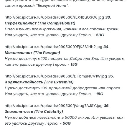
сапоги краской "Безлуной Ночи".
http://pic.ipicture.ru/uploads/090530/rLX4buOSO6.jpg
33.
Перфекционист (The Completionist)
Надо изучить все выражения, навыки и все собачьи трюки.
Или увидеть, как это удалось другому Герою. -
50G
http://pic.ipicture.ru/uploads/090530/OEjK3S1Hh2.jpg
34.
Максималист (The Paragon)
Нужно достигнуть 100 процентов Добра или Зла. Или увидеть,
как это удалось другому Герою. -
15G
http://pic.ipicture.ru/uploads/090530/DTbmBNCV1W.jpg
35.
Ходячая крайность (The Extremist)
Нужно достигнуть 100-процентной добродетели или порока.
Или увидеть, как это удалось другому Герою. -
15G
http://pic.ipicture.ru/uploads/090530/jVaug7AJSY.jpg
36.
Знаменитость (The Celebrity)
Нужно добиться известности в 50000 очков. Или увидеть, как
это удалось другому Герою. -
50G