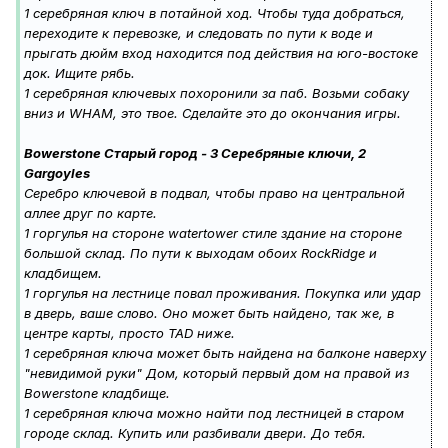
1 серебряная ключ в потайной ход. Чтобы туда добраться,
переходите к перевозке, и следовать по пути к воде и
прыгать дюйм вход находится под действия на юго-востоке
док. Ищите рябь.
1 серебряная ключевых похоронили за паб. Возьми собаку
вниз и WHAM, это твое. Сделайте это до окончания игры.
Bowerstone Старый город - 3 Серебряные ключи, 2
Gargoyles
Серебро ключевой в подвал, чтобы право на центральной
аллее друг по карте.
1 горгулья на стороне watertower стиле здание на стороне
большой склад. По пути к выходам обоих RockRidge и
кладбищем.
1 горгулья на лестнице повал проживания. Покупка или удар
в дверь, ваше слово. Оно может быть найдено, так же, в
центре карты, просто TAD ниже.
1 серебряная ключа может быть найдена на балконе наверху
"невидимой руки" Дом, который первый дом на правой из
Bowerstone кладбище.
1 серебряная ключа можно найти под лестницей в старом
городе склад. Купить или разбивали двери. До тебя.