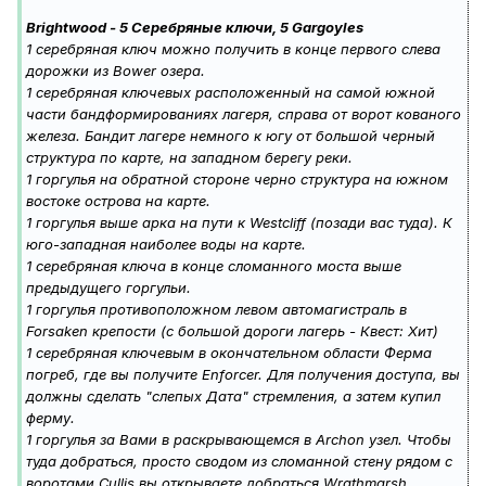
Brightwood - 5 Серебряные ключи, 5 Gargoyles
1 серебряная ключ можно получить в конце первого слева
дорожки из Bower озера.
1 серебряная ключевых расположенный на самой южной
части бандформированиях лагеря, справа от ворот кованого
железа. Бандит лагере немного к югу от большой черный
структура по карте, на западном берегу реки.
1 горгулья на обратной стороне черно структура на южном
востоке острова на карте.
1 горгулья выше арка на пути к Westcliff (позади вас туда). К
юго-западная наиболее воды на карте.
1 серебряная ключа в конце сломанного моста выше
предыдущего горгульи.
1 горгулья противоположном левом автомагистраль в
Forsaken крепости (с большой дороги лагерь - Квест: Хит)
1 серебряная ключевым в окончательном области Ферма
погреб, где вы получите Enforcer. Для получения доступа, вы
должны сделать "слепых Дата" стремления, а затем купил
ферму.
1 горгулья за Вами в раскрывающемся в Archon узел. Чтобы
туда добраться, просто сводом из сломанной стену рядом с
воротами Cullis вы открываете добраться Wrathmarsh.