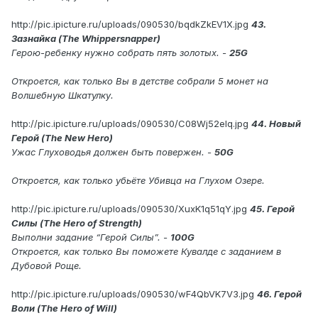
http://pic.ipicture.ru/uploads/090530/bqdkZkEV1X.jpg
43.
Зазнайка (The Whippersnapper)
Герою-ребенку нужно собрать пять золотых. -
25G
Откроется, как только Вы в детстве собрали 5 монет на
Волшебную Шкатулку.
http://pic.ipicture.ru/uploads/090530/C08Wj52elq.jpg
44. Новый
Герой (The New Hero)
Ужас Глуховодья должен быть повержен. -
50G
Откроется, как только убьёте Убивца на Глухом Озере.
http://pic.ipicture.ru/uploads/090530/XuxK1q51qY.jpg
45. Герой
Силы (The Hero of Strength)
Выполни задание “Герой Силы”. -
100G
Откроется, как только Вы поможете Кувалде с заданием в
Дубовой Роще.
http://pic.ipicture.ru/uploads/090530/wF4QbVK7V3.jpg
46. Герой
Воли (The Hero of Will)