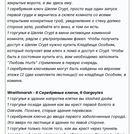
закрытые ворота, и вы здесь ему.
1 серебряная ключ Шелли Crypt, просто еще один запуск
первой груди и вернитесь в склепе комната со всеми
открытыми конкретные гроб, уведомление о стену далеко
стороне зала, разбейте его вниз, и там он есть.
1 горгулья в Шелли Crypt в мини активации каменной
комнате, рядом с ультраправыми факел. Чтобы получить
доступ к Шелли Crypt нужно купить Кладбище Особняк,
который получает вам ключ к лома и доступ к Crypt. Чтобы
быть в состоянии купить его, вам необходимо заполнить
"Любовь Hurts" стремление в первую очередь.
1 серебряная ключевыми могут быть найдены на верхнем
этаже (2 (два комплекта лестницы)) на кладбище Особняк, в
камине.
Wraithmarsh - 6 Серебряные ключи, 6 Gargoyles
1 горгулья в здании напротив клетки вы stashed дюйм
1 горгулья позади здания как вы крест первой болото в
Oakvale. Похоже, старые здания перевозки.
1 серебряная ключа до ввода первого заболоченные города.
Это вверх по лестнице в здании по левой стороне.
1 горгулья только после того, как вы крест через туннель