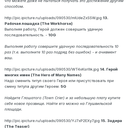
что можете даже не пытаться получать это достижение другим
способом.
http://pic.ipicture.ru/uploads/090530/mIUdeZxSSW.jpg
13.
Рабочая лошадка (The Workhorse)
Выполняя работу, Герой должен совершить удачную
последовательность. -
10G
Выполняя работу совершите удачную последовательность 10
раз (т.е. выполните 10 раз подряд без ошибок) - и ачивмент
ваш.
http://pic.ipicture.ru/uploads/090530/WT4xKsn1ik.jpg
14. Герой
многих имен (The Hero of Many Names)
Надо сменить титул своего Героя или присутствовать при
смену титула другим Героем.
5G
Найдите Глошатого (Town Crier) и за небольшую плату купите
себе новое прозвище. Найти его можно на Глушвильской
площади.
http://pic.ipicture.ru/uploads/090530/YJ7xP2EXy7.jpg
15. Задира
(The Teaser)