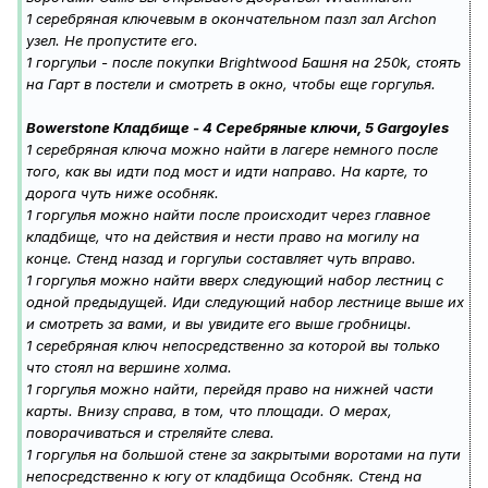
1 серебряная ключевым в окончательном пазл зал Archon
узел. Не пропустите его.
1 горгульи - после покупки Brightwood Башня на 250k, стоять
на Гарт в постели и смотреть в окно, чтобы еще горгулья.
Bowerstone Кладбище - 4 Серебряные ключи, 5 Gargoyles
1 серебряная ключа можно найти в лагере немного после
того, как вы идти под мост и идти направо. На карте, то
дорога чуть ниже особняк.
1 горгулья можно найти после происходит через главное
кладбище, что на действия и нести право на могилу на
конце. Стенд назад и горгульи составляет чуть вправо.
1 горгулья можно найти вверх следующий набор лестниц с
одной предыдущей. Иди следующий набор лестнице выше их
и смотреть за вами, и вы увидите его выше гробницы.
1 серебряная ключ непосредственно за которой вы только
что стоял на вершине холма.
1 горгулья можно найти, перейдя право на нижней части
карты. Внизу справа, в том, что площади. О мерах,
поворачиваться и стреляйте слева.
1 горгулья на большой стене за закрытыми воротами на пути
непосредственно к югу от кладбища Особняк. Стенд на