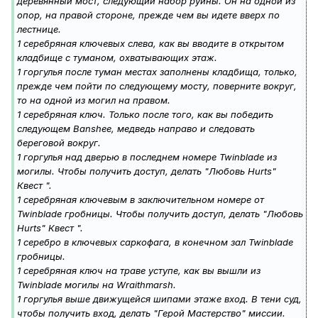
деревянный мост, следующий набор руины. Он на одной из
опор, на правой стороне, прежде чем вы идете вверх по
лестнице.
1 серебряная ключевых слева, как вы вводите в открытом
кладбище с туманом, охватывающих этаж.
1 горгулья после туман местах заполнены кладбища, только,
прежде чем пойти по следующему мосту, поверните вокруг,
то на одной из могил на правом.
1 серебряная ключ. Только после того, как вы победить
следующем Banshee, медведь направо и следовать
береговой вокруг.
1 горгулья над дверью в последнем номере Twinblade из
могилы. Чтобы получить доступ, делать "Любовь Hurts"
Квест ".
1 серебряная ключевым в заключительном номере от
Twinblade гробницы. Чтобы получить доступ, делать "Любовь
Hurts" Квест ".
1 серебро в ключевых саркофага, в конечном зал Twinblade
гробницы.
1 серебряная ключ на траве уступе, как вы вышли из
Twinblade могилы на Wraithmarsh.
1 горгулья выше движущейся шипами этаже вход. В тени суд,
чтобы получить вход, делать "Герой Мастерство" миссии.