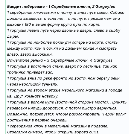
Бандит побережье - 1 Серебряные ключи, 2 Gargoyles
1 серебряная ключевыми о полпути вниз путь слева. Собака
должна вызывать, а если нет, то на путь, прежде чем она
выходит 180 и выше форму круга путь по карте.
1 горгулья левый путь через двойные двери, слева в cubby
дыры.
1 горгулья на наиболее покинули лагерь на карте, стоять
между карточкой и бочки на дальнем конце и смотреть
влево, вверх высокими.
Bowerstone рынка - 3 Серебряные ключи, 4 Gargoyles
1 горгулья в восточной стене, вверх по лестнице, так как
тропинка приведет вас.
1 горгулья вниз по реке фронта на восточном берегу реки,
через небольшой туннель.
1 горгулья на втором этаже мебельного магазина в городе
кв. Друг комнате наверху.
1 горгулья в вагоне купе (восточной стороне моста). Принять
перевозки нибудь добраться, а потом быстро вернуться.
Возможно, потребуется, чтобы разблокировать "Герой воли"
достижения в первую очередь.
1 серебряная ключ в мебельный магазин в подвале.
Стрелялки символ, чтобы открыть ворота cullis.