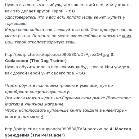
Нужно выкопать что-нибудь, что нашел твой пес, или увидеть,
как это делает другой Герой. -
5G
Удостоверьтесь что у вас есть лопата (если её нет, купите у
торговцев).
Когда ваша собака лает, следуйте за ней. Она приведет вас на
место рытья. Встаньте на месте около собаки и нажмите
вниз
.
Ваш герой откопает зарытую вешь.
http://pic.ipicture.ru/uploads/090530/uOsAjJeZQ4.jpg
3.
Собаковод (The Dog Trainer)
Нужно обучить твоего пса какому-нибудь трюку. Или увидеть,
как другой Герой учит своего пса. -
5G
Чтобы обучить пса новым трюкам и умениям, нужно
приобрести специальную книгу.
Эти книги можно купить на Глушвильском рынке (Bowerstone
Market) в книжном магазине.
Чтобы использовать купленные книги зайдите в инвентарь -
книги и нажмите
А
.
http://pic.ipicture.ru/uploads/090530/FASupordxw.jpg
4. Мастер
убеждения (The Persuader)