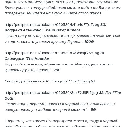
одним заклинанием. Для этого будет достаточно заклинание
3ьего уровня, толпу разбойников можно найти на Бандитском
побережье, ну или же на Глухом Озере стадо жуков.
http://pic.ipicture.ru/uploads/090530/k41e4cZTdT.jpg
30.
Владыка Альбиона (The Ruler of Albion)
Нужно накупить недвижимости на 2,5 миллиона золотых. Или
увидеть, как это удалось другому Герою. -
100G
http://pic.ipicture.ru/uploads/090530/GAWbxjINAx.jpg
31.
Скопидом (The Hoarder)
Надо собрать все серебряные ключи. Или увидеть, как это
удалось другому Герою. -
25G
Смотри достижение - 10. Горгулья (The Gargoyle)
http://pic.ipicture.ru/uploads/090530/SesF2JSRl5.jpg
32. Гот (The
Goth)
Герою надо покрасить волосы в черный цвет, облачиться в
черную одежду и добавить черный макияж! -
5G
Откроется, как только Вы перекрасите всю одежду в чёрный
цвет. Достаточно будет покрасить: рубашку, штаны, перчатки,