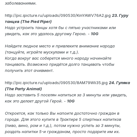
заболеваниями.
http://pic.ipicture.ru/uploads/090530/KmYAWV76A2.jpg
23. Гуру
танцев (The Pied Piper)
Надо устроить танцы хотя бы с пятью участниками или
увидеть, как это удалось другому Герою. -
10G
Найдите людное место и привлеките внимание народа
(танцуйте, играйте мускулами и т.д.).
Когда вокруг вас соберется много народу начинайте
танцевать. Возможно придётся долго танцевать чтобы
получить этот ачивмент.
http://pic.ipicture.ru/uploads/090530/8AM79Wli35.jpg
24. Гуляка
(The Party Animal)
Надо заставить 5 поселян напиться за 3 минуты или увидеть,
как это делает другой Герой. -
10G
Откроется, как только Вы напоите достаточно граждан в
городе. Для этого купите в Трактире 5 спиртных напитков
(пиво, вино, ром и т.д.), потом нужно успеть за 3 минуты,
раздать напитки 5-и гражданам, просто подарите им их.