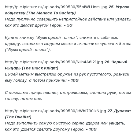
http://pic.ipicture.ru/uploads/090530/55bIWLHnmI.jpg
25. Угроза
обществу (The Menace To Society)
Надо публично совершить непристойное действие или увидеть,
как это делает другой Герой. -
5G
Купите книжку "Вульгарный толчок", снимите с себя всю
одежду, встаньте в людном месте и выполните купленный жест
("Вульгарный толчок").
http://pic.ipicture.ru/uploads/090530/Nlih4A6l21.jpg
26. Черный
Рыцарь (The Black Knight)
Выбей метким выстрелом оружие из рук пустотелого, разнеси
ему голову, а потом прикончи! -
10G
C помощью прицеливания, отстреливаем, сначала руки, потом
голову, потом пах.
http://pic.ipicture.ru/uploads/090530/kWbi790ikN.jpg
27. Дуэлянт
(The Duellist)
Надо выполнить самую быструю серию ударов или увидеть,
как это удается сделать другому Герою. -
10G