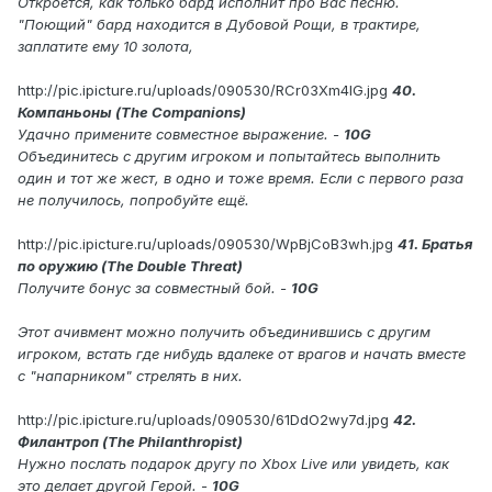
Откроется, как только бард исполнит про Вас песню.
"Поющий" бард находится в Дубовой Рощи, в трактире,
заплатите ему 10 золота,
http://pic.ipicture.ru/uploads/090530/RCr03Xm4IG.jpg
40.
Компаньоны (The Companions)
Удачно примените совместное выражение. -
10G
Объединитесь с другим игроком и попытайтесь выполнить
один и тот же жест, в одно и тоже время. Если с первого раза
не получилось, попробуйте ещё.
http://pic.ipicture.ru/uploads/090530/WpBjCoB3wh.jpg
41. Братья
по оружию (The Double Threat)
Получите бонус за совместный бой. -
10G
Этот ачивмент можно получить объединившись с другим
игроком, встать где нибудь вдалеке от врагов и начать вместе
с "напарником" стрелять в них.
http://pic.ipicture.ru/uploads/090530/61DdO2wy7d.jpg
42.
Филантроп (The Philanthropist)
Нужно послать подарок другу по Xbox Live или увидеть, как
это делает другой Герой. -
10G