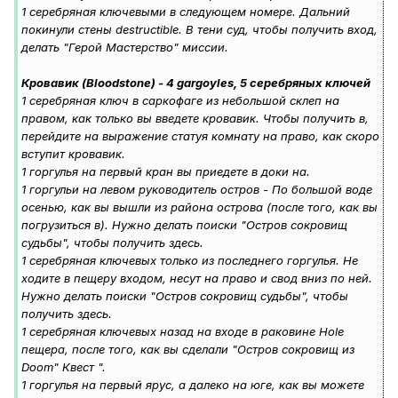
1 серебряная ключевыми в следующем номере. Дальний
покинули стены destructible. В тени суд, чтобы получить вход,
делать "Герой Мастерство" миссии.
Кровавик (Bloodstone) - 4 gargoyles, 5 серебряных ключей
1 серебряная ключ в саркофаге из небольшой склеп на
правом, как только вы введете кровавик. Чтобы получить в,
перейдите на выражение статуя комнату на право, как скоро
вступит кровавик.
1 горгулья на первый кран вы приедете в доки на.
1 горгульи на левом руководитель остров - По большой воде
осенью, как вы вышли из района острова (после того, как вы
погрузиться в). Нужно делать поиски "Остров сокровищ
судьбы", чтобы получить здесь.
1 серебряная ключевых только из последнего горгулья. Не
ходите в пещеру входом, несут на право и свод вниз по ней.
Нужно делать поиски "Остров сокровищ судьбы", чтобы
получить здесь.
1 серебряная ключевых назад на входе в раковине Hole
пещера, после того, как вы сделали "Остров сокровищ из
Doom" Квест ".
1 горгулья на первый ярус, а далеко на юге, как вы можете