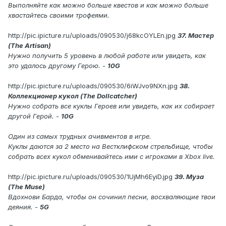
Выполняйте как можно больше квестов и как можно больше
хвастайтесь своими трофеями.
http://pic.ipicture.ru/uploads/090530/j68kcOYLEn.jpg
37. Мастер
(The Artisan)
Нужно получить 5 уровень в любой работе или увидеть, как
это удалось другому Герою. -
10G
http://pic.ipicture.ru/uploads/090530/6iWJvo9NXn.jpg
38.
Коллекционер кукол (The Dollcatcher)
Нужно собрать все куклы Героев или увидеть, как их собирает
другой Герой. -
10G
Один из самых трудных ачивментов в игре.
Куклы даются за 2 место на Вестклифском стрельбище, чтобы
собрать всех кукол обменивайтесь ими с игроками в Xbox live.
http://pic.ipicture.ru/uploads/090530/1UjMh6EyiD.jpg
39. Муза
(The Muse)
Вдохнови Барда, чтобы он сочинил песни, восхваляющие твои
деяния. -
5G