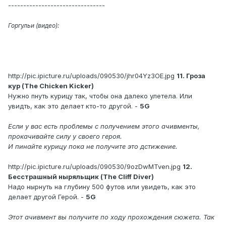
--------------------------------
Горгульи (видео):
http://pic.ipicture.ru/uploads/090530/jhr04Yz3OE.jpg
11. Гроза
кур (The Chicken Kicker)
Нужно пнуть курицу так, чтобы она далеко улетела. Или
увидть, как это делает кто-то другой. -
5G
Если у вас есть проблемы с получением этого ачивменты,
прокачивайте силу у своего героя.
И пинайте курицу пока не получите это дстижение.
http://pic.ipicture.ru/uploads/090530/9ozDwMTven.jpg
12.
Бесстрашный ныряльщик (The Cliff Diver)
Надо нырнуть на глубину 500 футов или увидеть, как это
делает другой Герой. -
5G
Этот ачивмент вы получите по ходу прохождения сюжета. Так