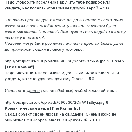
Надо уговорить поселянина вручить тебе подарок или
увидеть, как поселян уговаривает другой Герой. -
5G
Это очень простое достижение. Когда вы станете достаточно
известным и вас полюбят люди, у них над головами будет
светиться значок "подарок". Вам нужно лишь подойти к этому
человеку и нажать
А
.
Подарки могут быть разными начиная с простой безделушки
до приличной скидки в лавке у торговца.
http://pic.ipicture.ru/uploads/090530/3gMnS37xPW.jpg
5. Позер
(The Show-off)
Надо впечатлить поселянина идеальным выражением. Или
увидеть, как это удалось другому Герою. -
5G
Исполните
удачно
(т.е. не сбейтесь) любой хороший жест.
http://pic.ipicture.ru/uploads/090530/2CmWTESiyz.jpg
6.
Романтическая душа (The Romantic)
Своди объект своей любви на свидание. Очень важно не
ошибиться с выбором места и выражений. -
10G
Встантье напротив своей(го) либимой(го).