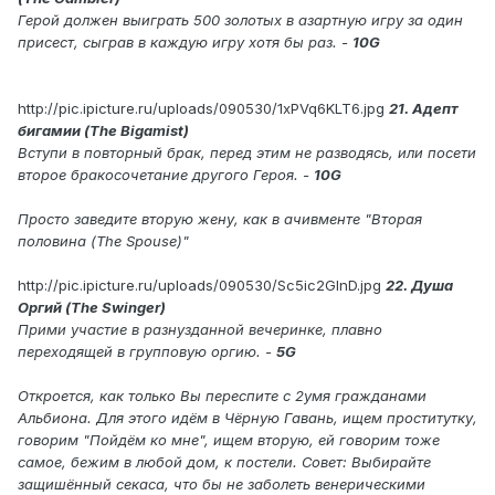
Герой должен выиграть 500 золотых в азартную игру за один
присест, сыграв в каждую игру хотя бы раз. -
10G
http://pic.ipicture.ru/uploads/090530/1xPVq6KLT6.jpg
21. Адепт
бигамии (The Bigamist)
Вступи в повторный брак, перед этим не разводясь, или посети
второе бракосочетание другого Героя. -
10G
Просто заведите вторую жену, как в ачивменте "Вторая
половина (The Spouse)"
http://pic.ipicture.ru/uploads/090530/Sc5ic2GInD.jpg
22. Душа
Оргий (The Swinger)
Прими участие в разнузданной вечеринке, плавно
переходящей в групповую оргию. -
5G
Откроется, как только Вы переспите с 2умя гражданами
Альбиона. Для этого идём в Чёрную Гавань, ищем проститутку,
говорим "Пойдём ко мне", ищем вторую, ей говорим тоже
самое, бежим в любой дом, к постели. Совет: Выбирайте
защишённый секаса, что бы не заболеть венерическими