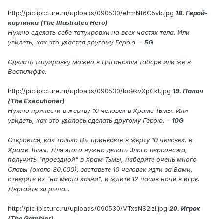
http://pic.ipicture.ru/uploads/090530/ehmNf6C5vb.jpg
18. Герой-
картинка (The Illustrated Hero)
Нужно сделать себе татуировки на всех частях тела. Или
увидеть, как это удастся другому Герою. -
5G
Сделать татуировку можно в Цыганском таборе или же в
Вестклиффе.
http://pic.ipicture.ru/uploads/090530/bo9kvXpCkt.jpg
19. Палач
(The Executioner)
Нужно принести в жертву 10 человек в Храме Тьмы. Или
увидеть, как это удалось сделать другому Герою. -
10G
Откроется, как только Вы принесёте в жерту 10 человек. в
Храме Тьмы. Для этого нужно делать Злого персонажа,
получить "проездной" в Храм Тьмы, наберите очень много
Славы (около 80,000), заставьте 10 человек идти за Вами,
отведите их "на место казни", и ждите 12 часов ночи в игре.
Дёргайте за рычаг.
http://pic.ipicture.ru/uploads/090530/VTxsNS2lzI.jpg
20. Игрок
(The Gambler)