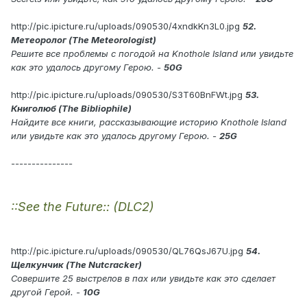
http://pic.ipicture.ru/uploads/090530/4xndkKn3L0.jpg
52.
Метеоролог (The Meteorologist)
Решите все проблемы с погодой на Knothole Island или увидьте
как это удалось другому Герою. -
50G
http://pic.ipicture.ru/uploads/090530/S3T60BnFWt.jpg
53.
Книголюб (The Bibliophile)
Найдите все книги, рассказывающие историю Knothole Island
или увидьте как это удалось другому Герою. -
25G
---------------
::See the Future:: (DLC2)
http://pic.ipicture.ru/uploads/090530/QL76QsJ67U.jpg
54.
Щелкунчик (The Nutcracker)
Совершите 25 выстрелов в пах или увидьте как это сделает
другой Герой. -
10G