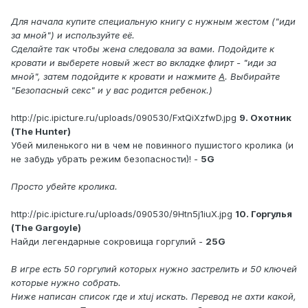
Для начала купите специальную книгу с нужным жестом ("иди
за мной") и используйте её.
Сделайте так чтобы жена следовала за вами. Подойдите к
кровати и выберете новый жест во вкладке флирт - "иди за
мной", затем подойдите к кровати и нажмите
А
. Выбирайте
"Безопасный секс" и у вас родится ребенок.)
http://pic.ipicture.ru/uploads/090530/FxtQiXzfwD.jpg
9. Охотник
(The Hunter)
Убей миленького ни в чем не повинного пушистого кролика (и
не забудь убрать режим безопасности)! -
5G
Просто убейте кролика.
http://pic.ipicture.ru/uploads/090530/9Htn5j1iuX.jpg
10. Горгулья
(The Gargoyle)
Найди легендарные сокровища горгулий -
25G
В игре есть 50 горгулий которых нужно застрелить и 50 ключей
которые нужно собрать.
Ниже написан список где и xtuj искать. Перевод не ахти какой,