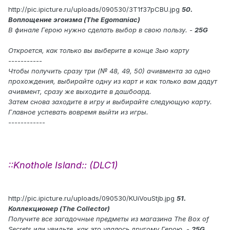
http://pic.ipicture.ru/uploads/090530/3T1f37pCBU.jpg
50.
Воплощение эгоизма (The Egomaniac)
В финале Герою нужно сделать выбор в свою пользу. -
25G
Откроется, как только вы выберите в конце 3ью карту
-----------
Чтобы получить сразу три (№ 48, 49, 50) ачивмента за одно
прохождения, выбирайте одну из карт и как только вам дадут
ачивмент, сразу же выходите в дашбоард.
Затем снова заходите в игру и выбирайте следующую карту.
Главное успевать вовремя выйти из игры.
------------
::Knothole Island:: (DLC1)
http://pic.ipicture.ru/uploads/090530/KUiVouStjb.jpg
51.
Коллекционер (The Collector)
Получите все загадочные предметы из магазина The Box of
Secrets или увидьте, как это удалось другому Герою. -
25G