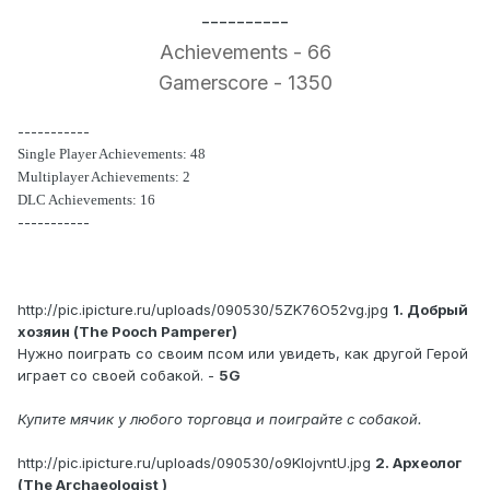
----------
Achievements - 66
Gamerscore - 1350
-----------
Single Player Achievements: 48
Multiplayer Achievements: 2
DLC Achievements: 16
-----------
http://pic.ipicture.ru/uploads/090530/5ZK76O52vg.jpg
1. Добрый
хозяин (The Pooch Pamperer)
Нужно поиграть со своим псом или увидеть, как другой Герой
играет со своей собакой. -
5G
Купите мячик у любого торговца и поиграйте с собакой.
http://pic.ipicture.ru/uploads/090530/o9KlojvntU.jpg
2. Археолог
(The Archaeologist )