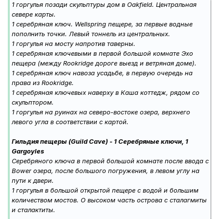
1 горгулья позади скульптуры дом в Oakfield. Центральная
севере карты.
1 серебряная ключ. Wellspring пещере, за первые водные
пополнить точки. Левый тоннель из центральных.
1 горгулья на мосту напротив таверны.
1 серебряная ключевыми в первой большой комнате Эхо
пещера (между Rookridge дороге выезд и ветряная доме).
1 серебряная ключ навоза усадьбе, в первую очередь на
права из Rookridge.
1 серебряная ключевых наверху в Каша коттедж, рядом со
скульптором.
1 горгулья на руинах на северо-востоке озера, верхнего
левого угла в соответствии с картой.
Гильдия пещеры (Guild Cave) - 1 Серебряные ключи, 1
Gargoyles
Серебряного ключа в первой большой комнате после ввода с
Bower озера, после большого погружения, в левом углу на
пути к двери.
1 горгулья в большой открытой пещере с водой и большим
количеством мостов. О высоком часть острова с сталагмиты
и сталактиты.