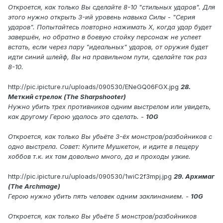
Откроется, как только Вы сделайте 8-10 "стильных ударов". Для
этого нужно открыть 3-ий уровень навыка Силы - "Серия
ударов". Попытайтесь повторно нажимать X, когда удар будет
завершён, но обратно в боевую стойку персонаж не успеет
встать, если через пару "идеальных" ударов, от оружия будет
идти синий шлейф, Вы на правильном пути, сделайте так раз
8-10.
http://pic.ipicture.ru/uploads/090530/ENeGQ06FGX.jpg
28.
Меткий стрелок (The Sharpshooter)
Нужно убить трех противников одним выстрелом или увидеть,
как другому Герою удалось это сделать. -
10G
Откроется, как только Вы убьёте 3-ёх монстров/разбойников с
одно выстрела. Совет: Купите Мушкетон, и идите в пещеру
хоббов т.к. их там довольно много, да и проходы узкие.
http://pic.ipicture.ru/uploads/090530/1wiC2f3mpj.jpg
29. Архимаг
(The Archmage)
Герою нужно убить пять человек одним заклинанием. -
10G
Откроется, как только Вы убьёте 5 монстров/разбойников