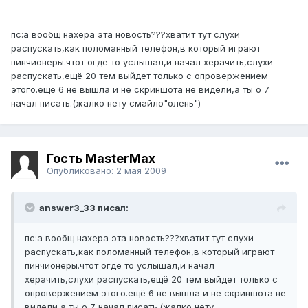
пс:а вообщ нахера эта новость???хватит тут слухи
распускать,как поломанный телефон,в который играют
пинчионеры.чтот огде то услышал,и начал херачить,слухи
распускать,ещё 20 тем выйдет только с опровержением
этого.ещё 6 не вышла и не скриншота не видели,а ты о 7
начал писать.(жалко нету смайло"олень")
Гость MasterMax
Опубликовано:
2 мая 2009
answer3_33 писал:
пс:а вообщ нахера эта новость???хватит тут слухи
распускать,как поломанный телефон,в который играют
пинчионеры.чтот огде то услышал,и начал
херачить,слухи распускать,ещё 20 тем выйдет только с
опровержением этого.ещё 6 не вышла и не скриншота не
видели,а ты о 7 начал писать.(жалко нету