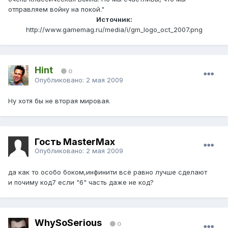
отправляем войну на покой."
Источник:
http://www.gamemag.ru/media/i/gm_logo_oct_2007.png
Hint
0
Опубликовано:
2 мая 2009
Ну хотя бы не вторая мировая.
Гость MasterMax
Опубликовано:
2 мая 2009
да как то особо боком,инфинити всё равно лучше сделают
и почиму код7 если "6" часть даже не код?
WhySoSerious
0