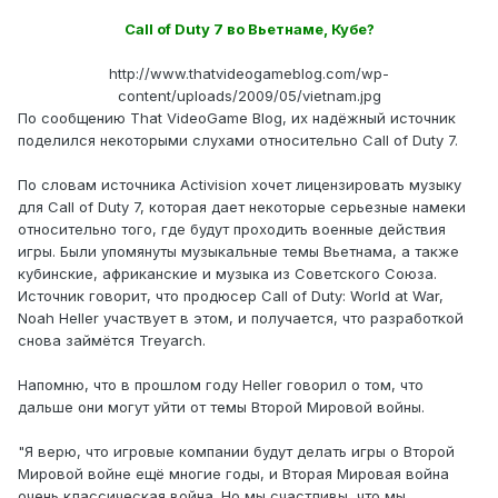
Call of Duty 7 во Вьетнаме, Кубе?
http://www.thatvideogameblog.com/wp-
content/uploads/2009/05/vietnam.jpg
По сообщению That VideoGame Blog, их надёжный источник
поделился некоторыми слухами относительно Call of Duty 7.
По словам источника Activision хочет лицензировать музыку
для Call of Duty 7, которая дает некоторые серьезные намеки
относительно того, где будут проходить военные действия
игры. Были упомянуты музыкальные темы Вьетнама, а также
кубинские, африканские и музыка из Советского Союза.
Источник говорит, что продюсер Call of Duty: World at War,
Noah Heller участвует в этом, и получается, что разработкой
снова займётся Treyarch.
Напомню, что в прошлом году Heller говорил о том, что
дальше они могут уйти от темы Второй Мировой войны.
"Я верю, что игровые компании будут делать игры о Второй
Мировой войне ещё многие годы, и Вторая Мировая война
очень классическая война. Но мы счастливы, что мы