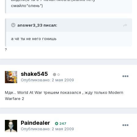
смайло"олень")
answer3_33 писал:
а чё ты не него гонишь
?
shake545
0
Опубликовано:
2 мая 2009
Мде... World At War трешем показался , жду только Modern
Warfare 2
Paindealer
247
Опубликовано:
2 мая 2009