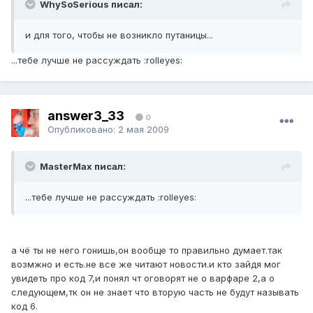
WhySoSerious писал:
и для того, чтобы не возникло путаницы...
...тебе лучше не рассуждать :rolleyes:
answer3_33
0
Опубликовано:
2 мая 2009
MasterMax писал:
...тебе лучше не рассуждать :rolleyes:
а чё ты не него гонишь,он вообще то правильно думает.так
возмжно и есть.не все же читают новости.и кто зайдя мог
увидеть про код 7,и понял чт оговорят не о варфаре 2,а о
следующем,тк он не знает что вторую часть не будут называть
код 6.