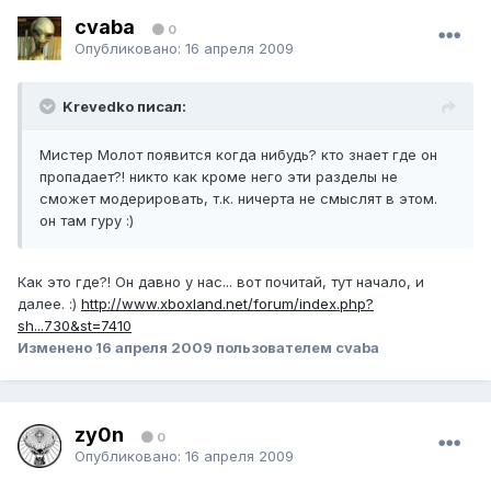
cvaba
0
Опубликовано:
16 апреля 2009
Krevedko писал:
Мистер Молот появится когда нибудь? кто знает где он
пропадает?! никто как кроме него эти разделы не
сможет модерировать, т.к. ничерта не смыслят в этом.
он там гуру :)
Как это где?! Он давно у нас... вот почитай, тут начало, и
далее. :)
http://www.xboxland.net/forum/index.php?
sh...730&st=7410
Изменено
16 апреля 2009
пользователем cvaba
zy0n
0
Опубликовано:
16 апреля 2009