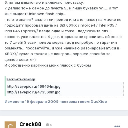
6. потом выключаю и включаю приставку.
7 делаю тоже самое до пункта 5.. и пишу букавку W...... и тут
мне выдает Unknown flash chip...
что это значит? спален ли привод или это чипсет на мамке не
подходит? пробовал шить на SiS 661FX / nForce4 / Intel P35 /
Intel P45 Express// везде одно и тоже... подскажите плз...
консоль уже валяется 4 день открытая не прошитая.. ей всего
то 7 дней((( если привод мертв так я попробую по гарантии
обменять... посоветуйте.. я уже начинаю разочаровываться в
XBOX// купил а толком не поиграл... заранее спасибо за
ценные советы=)
И собственно картинки моих плясок с бубном
Раскрыть спойлер
http://savepic.ru/469464m.jpg
http://savepic.ru/473560m.jpg
Изменено
19 февраля 2009
пользователем DuoXide
Creck88
0