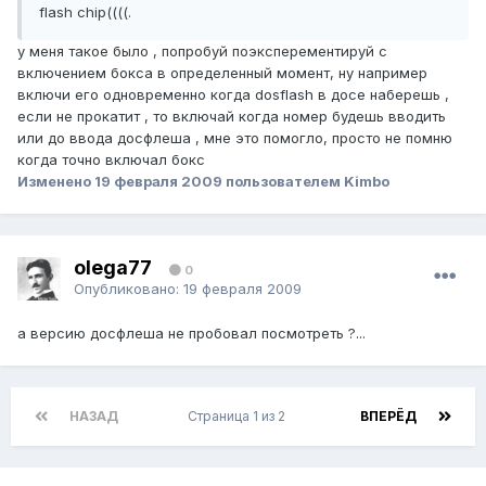
flash chip((((.
у меня такое было , попробуй поэксперементируй с
включением бокса в определенный момент, ну например
включи его одновременно когда dosflash в досе наберешь ,
если не прокатит , то включай когда номер будешь вводить
или до ввода досфлеша , мне это помогло, просто не помню
когда точно включал бокс
Изменено
19 февраля 2009
пользователем Kimbo
olega77
0
Опубликовано:
19 февраля 2009
а версию досфлеша не пробовал посмотреть ?...
НАЗАД
Страница 1 из 2
ВПЕРЁД