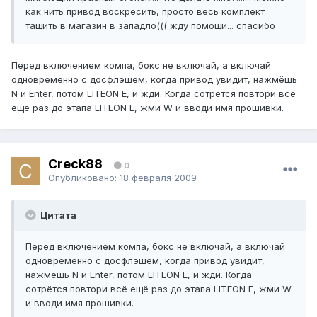
как нить привод воскресить, просто весь комплект
тащить в магазин в западло((( жду помощи... спасибо
Перед включением компа, бокс не включай, а включай
одновременно с досфлэшем, когда привод увидит, нажмёшь
N и Enter, потом LITEON E, и жди. Когда сотрётся повтори всё
ещё раз до этапа LITEON E, жми W и вводи имя прошивки.
Creck88
0
Опубликовано:
18 февраля 2009
Цитата
Перед включением компа, бокс не включай, а включай
одновременно с досфлэшем, когда привод увидит,
нажмёшь N и Enter, потом LITEON E, и жди. Когда
сотрётся повтори всё ещё раз до этапа LITEON E, жми W
и вводи имя прошивки.