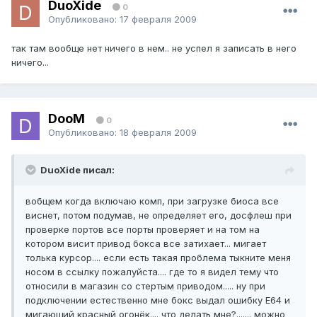
DuoXide
0
Опубликовано:
17 февраля 2009
так там вообще нет ничего в нем.. не успел я записать в него
ничего...
DooM
0
Опубликовано:
18 февраля 2009
DuoXide писал:
вобщем когда включаю комп, при загрузке биоса все
виснет, потом подумав, не определяет его, досфлеш при
проверке портов все порты проверяет и на том на
котором висит привод бокса все затихает... мигает
толька курсор.... если есть такая проблема тыкните меня
носом в ссылку пожалуйста.... где то я видел тему что
относили в магазин со стертым приводом..... ну при
подключении естественно мне бокс выдал ошибку Е64 и
мигающий красный огонёк.... что делать мне?....... можно