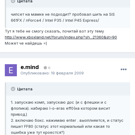
Цитата
чипсет на мамке не подходит? пробовал шить на SiS
661FX / nForce4 / Intel P35 / Intel P45 Express/
Тут я тебе не смогу сказать, почитай вот эту тему
http://www.xboxland.net/forum/index.php?sh...21360&st=90
Может че найдешь =)
e.mind
0
Опубликовано:
19 февраля 2009
Цитата
1. запускаю комп, запускаю дос (и с флешки и с
флопика). набираю l-o-eras eff0(на котором висит
привод.)
2. включаю бокс. нажимаю enter . выоплняется, и статус
пишет FF80 (статус этот нормальный или какая то
ошибка уже тут кроестся?)