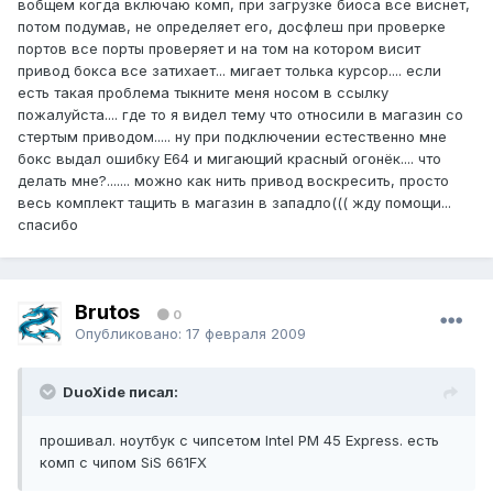
вобщем когда включаю комп, при загрузке биоса все виснет,
потом подумав, не определяет его, досфлеш при проверке
портов все порты проверяет и на том на котором висит
привод бокса все затихает... мигает толька курсор.... если
есть такая проблема тыкните меня носом в ссылку
пожалуйста.... где то я видел тему что относили в магазин со
стертым приводом..... ну при подключении естественно мне
бокс выдал ошибку Е64 и мигающий красный огонёк.... что
делать мне?....... можно как нить привод воскресить, просто
весь комплект тащить в магазин в западло((( жду помощи...
спасибо
Brutos
0
Опубликовано:
17 февраля 2009
DuoXide писал:
прошивал. ноутбук с чипсетом Intel PM 45 Express. есть
комп с чипом SiS 661FX