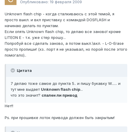
Опубликовано:
19 февраля 2009
Unknown flash chip - когда сталкиваюсь с этой темой, я
просто выкл. и вкл приставку с командой DOSFLASH и
начинаю делать по пунктам.
Если опять Unknown flash chip, то делаю все заново! кроме
LITEON E - т.к. уже стер прошу...
Попробуй все сделать заново, а потом выкл.\вкл. - L-O-Erase
просто пропиши! (хз.. порт я не указывал, но порой после этого
помогало)..
Цитата
7 делаю тоже самое до пункта 5.. и пишу букавку W...... и
тут мне выдает
Unknown flash chip
...
что это значит?
спален ли привод
Нет!!
Ps. при прошивке лоток привода должен быть закрытым!