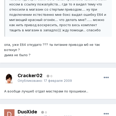
носом в ссылку пожалуйста.... где то я видел тему что
относили в магазин со стертым приводом..... ну при
подключении естественно мне бокс выдал ошибку Е64 и
мигающий красный огонёк.... что делать мне?....... можно
как нить привод воскресить, просто весь комплект
тащить в магазин в западло((( жду помощи... спасибо
опа, уже Е64 откудато ??? ты питание привода мб не так
воткнул ?
дыма не было ?
Cracker02
0
Опубликовано:
17 февраля 2009
А вообще лучшеб отдал мастерам по прошивки...
DuoXide
0