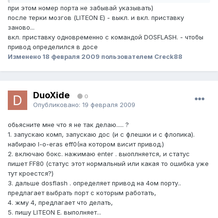
при этом номер порта не забывай указывать)
после терки мозгов (LITEON E) - выкл. и вкл. приставку
заново...
вкл. приставку одновременно с командой DOSFLASH. - чтобы
привод определился в досе
Изменено
18 февраля 2009
пользователем Creck88
DuoXide
0
Опубликовано:
19 февраля 2009
обьясните мне что я не так делаю..... ?
1. запускаю комп, запускаю дос (и с флешки и с флопика).
набираю l-o-eras eff0(на котором висит привод.)
2. включаю бокс. нажимаю enter . выоплняется, и статус
пишет FF80 (статус этот нормальный или какая то ошибка уже
тут кроестся?)
3. дальше dosflash . определяет привод на 4ом порту..
предлагает выбрать порт с которым работать,
4. жму 4, предлагает что делать,
5. пишу LITEON E. выполняет...