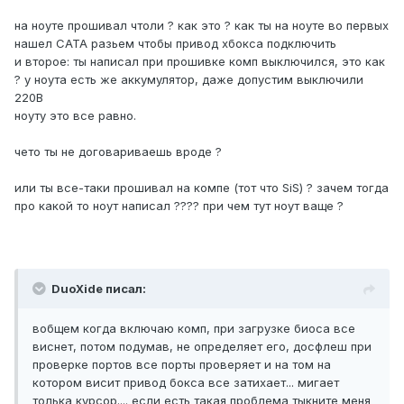
на ноуте прошивал чтоли ? как это ? как ты на ноуте во первых
нашел САТА разьем чтобы привод хбокса подключить
и второе: ты написал при прошивке комп выключился, это как
? у ноута есть же аккумулятор, даже допустим выключили
220В
ноуту это все равно.
чето ты не договариваешь вроде ?
или ты все-таки прошивал на компе (тот что SiS) ? зачем тогда
про какой то ноут написал ???? при чем тут ноут ваще ?
DuoXide писал:
вобщем когда включаю комп, при загрузке биоса все
виснет, потом подумав, не определяет его, досфлеш при
проверке портов все порты проверяет и на том на
котором висит привод бокса все затихает... мигает
толька курсор.... если есть такая проблема тыкните меня