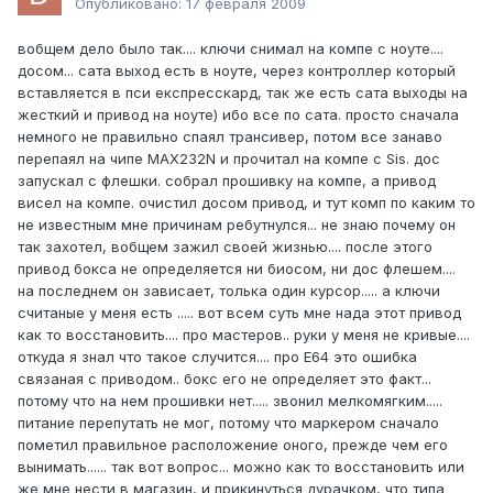
Опубликовано:
17 февраля 2009
вобщем дело было так.... ключи снимал на компе с ноуте....
досом... сата выход есть в ноуте, через контроллер который
вставляется в пси експресскард, так же есть сата выходы на
жесткий и привод на ноуте) ибо все по сата. просто сначала
немного не правильно спаял трансивер, потом все занаво
перепаял на чипе MAX232N и прочитал на компе с Sis. дос
запускал с флешки. собрал прошивку на компе, а привод
висел на компе. очистил досом привод, и тут комп по каким то
не известным мне причинам ребутнулся... не знаю почему он
так захотел, вобщем зажил своей жизнью.... после этого
привод бокса не определяется ни биосом, ни дос флешем....
на последнем он зависает, толька один курсор..... а ключи
считаные у меня есть ..... вот всем суть мне нада этот привод
как то восстановить.... про мастеров.. руки у меня не кривые....
откуда я знал что такое случится.... про Е64 это ошибка
связаная с приводом.. бокс его не определяет это факт...
потому что на нем прошивки нет..... звонил мелкомягким.....
питание перепутать не мог, потому что маркером сначало
пометил правильное расположение оного, прежде чем его
вынимать...... так вот вопрос... можно как то восстановить или
же мне нести в магазин, и прикинуться дурачком, что типа