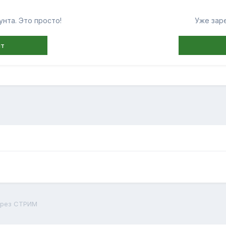
нта. Это просто!
Уже зар
нт
через СТРИМ