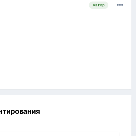
Автор
ентирования
й