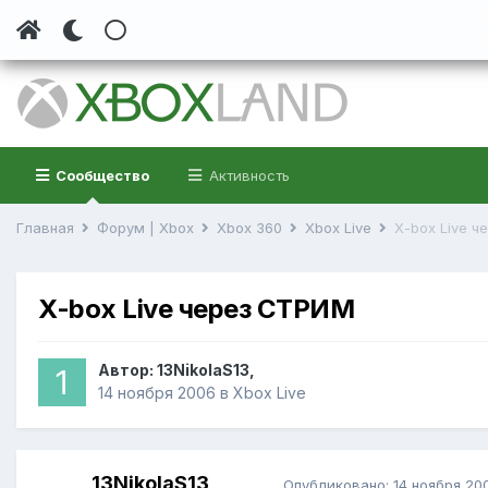
Сообщество
Активность
Главная
Форум | Xbox
Xbox 360
Xbox Live
X-box Live 
X-box Live через СТРИМ
Автор:
13NikolaS13
,
14 ноября 2006
в
Xbox Live
13NikolaS13
Опубликовано:
14 ноября 20