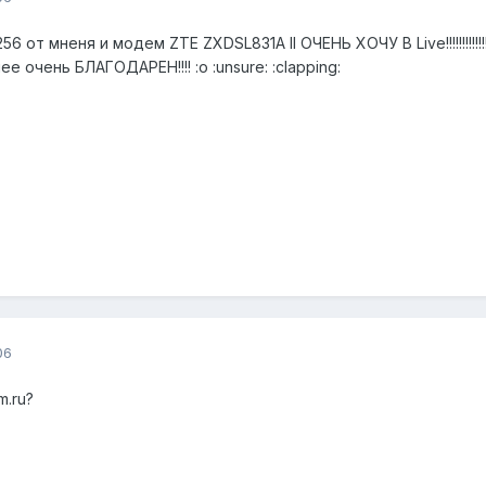
 от мненя и модем ZTE ZXDSL831A II ОЧЕНЬ ХОЧУ В Live!!!!!!!!!!!!
ее очень БЛАГОДАРЕН!!!! :o :unsure: :clapping:
06
m.ru?