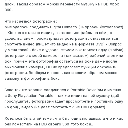
диск.. Таким образом можно перенести музыку на HDD Xbox
360..
Что касаеться фотографий :
Мне удалось соединить Digital Camer'y (Цифровой Фотоапарат)
- Xbox его отлично видит , а так же все файлы на нём , с
удовольствием просматривает фотографии , отказываеться
смотреть видео (пишет что видео не в формате DVD) - Вопрос
у меня такой , бокс с удовольствием выставляет одну (любую)
фотографию с моей камеры на (так скажем) рабочий стол или
фон, причем эта фотография остаёться на фоне даже после
выключения камеры , НО не предлогает функции сохранить
фотографии. Вообщем вопрос , как и каким образом можно
запихнуть фотографии в бокс
Бокс так же хорошо соединился с Portable Devic'ом а именно
с Sony Playstation Portable - так же видит на ней музыку (даёт
прослушать) , фотографии (даёт просмотреть и поставить одну
на фон) , видео (не даёт смотреть т.к. не DVD формат)....
Хотелось бы в этой теме , что бы люди выкладывала что и как
они поместили на HDD своего 360-того бокса..