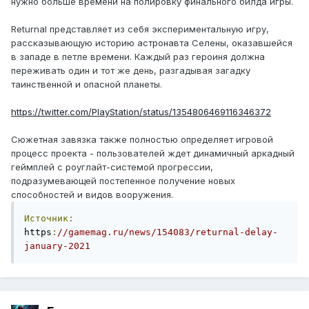
нужно больше времени на полировку финального билда игры.
Returnal представляет из себя экспериментальную игру,
рассказывающую историю астронавта Селены, оказавшейся
в западе в петле времени. Каждый раз героиня должна
переживать один и тот же день, разгадывая загадку
таинственной и опасной планеты.
https://twitter.com/PlayStation/status/1354806469116346372
Сюжетная завязка также полностью определяет игровой
процесс проекта - пользователей ждет динамичный аркадный
геймплей с роуглайт-системой прогрессии,
подразумевающей постепенное получение новых
способностей и видов вооружения.
Источник:
https
:
//gamemag.ru/news/154083/returnal-delay-
january-2021