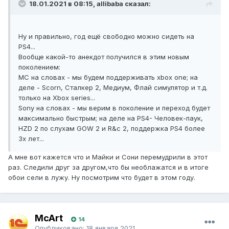
18.01.2021 в 08:15, allibaba сказал:
Ну и правильно, год ещё свободно можно сидеть на
PS4...
Вообще какой-то анекдот получился в этим новым
поколением:
МС на словах - мы будем поддерживать xbox one; на
деле - Scorn, Сталкер 2, Медиум, Флай симулятор и т.д.
только на Xbox series...
Sony на словах - мы верим в поколение и переход будет
максимально быстрым; на деле на PS4- Человек-паук,
HZD 2 по слухам GOW 2 и R&c 2, поддержка PS4 более
3х лет...
А мне вот кажется что и Майки и Сони перемудрили в этот
раз. Следили друг за другом,что бы необлажатся и в итоге
обои сели в лужу. Ну посмотрим что будет в этом году.
McArt
14
Опубликовано:
18 января 2021