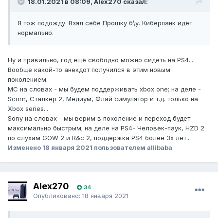
18.01.2021 в 08:09, Alex270 сказал:
Я тож подожду. Взял себе Прошку б\у. Киберпанк идёт
нормально.
Ну и правильно, год ещё свободно можно сидеть на PS4...
Вообще какой-то анекдот получился в этим новым
поколением:
МС на словах - мы будем поддерживать xbox one; на деле -
Scorn, Сталкер 2, Медиум, Флай симулятор и т.д. только на
Xbox series...
Sony на словах - мы верим в поколение и переход будет
максимально быстрым; на деле на PS4- Человек-паук, HZD 2
по слухам GOW 2 и R&c 2, поддержка PS4 более 3х лет...
Изменено
18 января 2021
пользователем allibaba
Alex270
34
Опубликовано:
18 января 2021