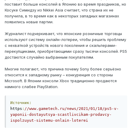
поставит больше консолей в Японию во время праздников, но
Косуке Симидзу из Nikkei Asia считает, что страна их не
получила, в то время как в некоторых западных магазинах
появились новые партии.
Журналист подчеркивает, что японские розничные торговцы
используют систему онлайн-лотереи, чтобы решить проблему
с нехваткой устройств нового поколения и скальперами-
перекупщиками, приобретающими сразу тысячи консолей. PS5
достаются случайно выбранным покупателям.
Многие полагают, что причина почему Sony более серьёзно
относится к западному рынку – конкуренция со стороны
Microsoft. В Японии консоли Xbox традиционно продаются
намного слабее PlayStation.
Источник:
https
:
//www.gametech.ru/news/2021/01/18/ps5-v-
yaponii-dostayutsya-scastlivcikam-prodavcy-
ispolzuyut-sistemu-onlain-loterei