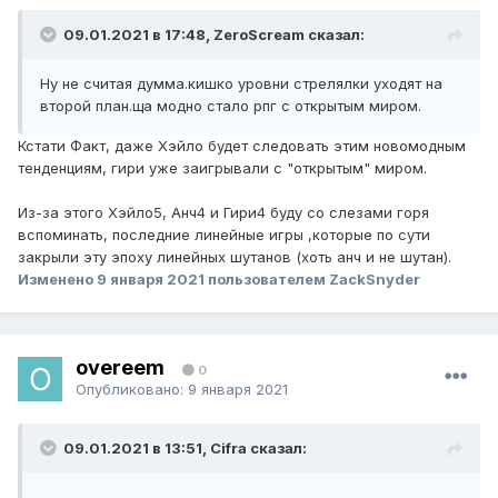
09.01.2021 в 17:48, ZeroScream сказал:
Ну не считая думма.кишко уровни стрелялки уходят на
второй план.ща модно стало рпг с открытым миром.
Кстати Факт, даже Хэйло будет следовать этим новомодным
тенденциям, гири уже заигрывали с "открытым" миром.
Из-за этого Хэйло5, Анч4 и Гири4 буду со слезами горя
вспоминать, последние линейные игры ,которые по сути
закрыли эту эпоху линейных шутанов (хоть анч и не шутан).
Изменено
9 января 2021
пользователем ZackSnyder
overeem
0
Опубликовано:
9 января 2021
09.01.2021 в 13:51, Cifra сказал: