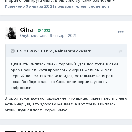
Вторая очень крута была, в онлайне сутками зависали F
Изменено
9 января 2021
пользователем icedaemon
Cifra
1 332
Опубликовано:
9 января 2021
09.01.2021 в 11:51, Rainstorm сказал:
Для виты Киллзон очень хороший. Для пс4 тоже в свое
время зашел, хотя проблемы у игры имелись. А вот
первый на пс3 тяжеловато идёт, остальные не играл
пока. Вообще жаль что Сони свои серии шутеров
забросили.
Второй тоже тяжело, ощущение, что прицел имеет вес и у него
есть инерция, это здорово мешает. А вот третий киллзон
огонь, лучшая часть серии имхо.