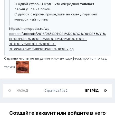
С одной стороны жаль, что очередная
топовая
серия
ушла на покой
С другой стороны пришедший на смену горизонт
невероятный топчик
https://memepedia.ru/wp-
content/uploads/2017/06/%D1%81%D0%BC%D0%B5%D1%
8E%D1%89%D0%B8%D0%B9%D1%81%D1%8F-
%D1%82%D0%BE%D0%BC-
%D0%BA%D1%80%D1%83%D0%B7.jpg
Странно что ты не выделил жирным шрифтом, про то что хзд
топчик
НАЗАД
Страница 1 из 2
ВПЕРЁД
Создайте аккаунт или войдите в него