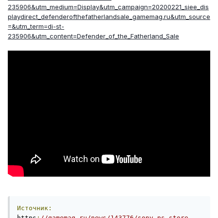
235906&utm_medium=Display&utm_campaign=20200221_siee_dis
playdirect_defenderofthefatherlandsale_gamemag.ru&utm_source
=&utm_term=di-st-
235906&utm_content=Defender_of_the_Fatherland_Sale
Источник:
https
:
//gamemag.ru/news/143776/sony-ps-store-