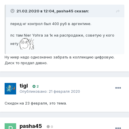
21.02.2020 в 12:04, pasha45 сказал:
перед нг контрол был 400 руб в аргентине.
пс там Nier Yohra за 1к на распродаже, советую у кого
нету
Ну ниер надо однозначно забрать в коллекцию цифровую.
Диск то продал давно.
tigI
2
Опубликовано:
21 февраля 2020
Скидон на 23 февраля, это тема.
pasha45
0