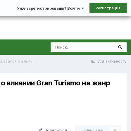
Регистрация
Уже зарегистрированы? Войти
"Мы задали стандарты качества" - Кадзунори Ямаути высказался о влиянии Gran Turismo на жанр автосимуляторов
Вся активность
о влиянии Gran Turismo на жанр
Поделиться
Подписчики
0