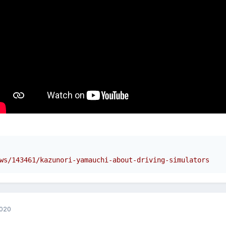
ws/143461/kazunori-yamauchi-about-driving-simulators
2020