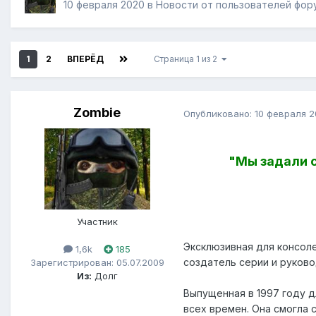
10 февраля 2020
в
Новости от пользователей фор
1
2
ВПЕРЁД
Страница 1 из 2
Zombie
Опубликовано:
10 февраля 
"Мы задали с
Участник
Эксклюзивная для консоле
1,6k
185
создатель серии и руковод
Зарегистрирован: 05.07.2009
Из:
Долг
Выпущенная в 1997 году дл
всех времен. Она смогла