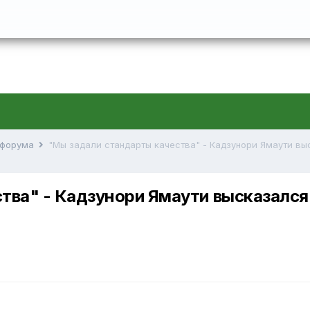
й форума
ва" - Кадзунори Ямаути высказался 