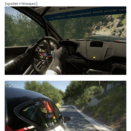
[spoiler=Чпонькс]