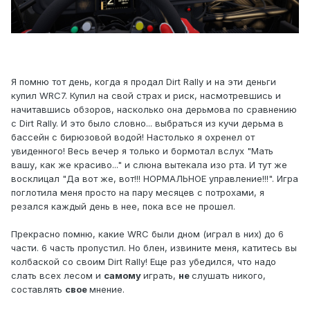
Я помню тот день, когда я продал Dirt Rally и на эти деньги
купил WRC7. Купил на свой страх и риск, насмотревшись и
начитавшись обзоров, насколько она дерьмова по сравнению
с Dirt Rally. И это было словно... выбраться из кучи дерьма в
бассейн с бирюзовой водой! Настолько я охренел от
увиденного! Весь вечер я только и бормотал вслух "Мать
вашу, как же красиво..." и слюна вытекала изо рта. И тут же
восклицал "Да вот же, вот!!! НОРМАЛЬНОЕ управление!!!". Игра
поглотила меня просто на пару месяцев с потрохами, я
резался каждый день в нее, пока все не прошел.
Прекрасно помню, какие WRC были дном (играл в них) до 6
части. 6 часть пропустил. Но блен, извините меня, катитесь вы
колбаской со своим Dirt Rally! Еще раз убедился, что надо
слать всех лесом и
самому
играть,
не
слушать никого,
составлять
свое
мнение.