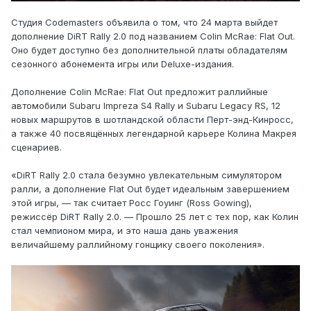
Студия Codemasters объявила о том, что 24 марта выйдет
дополнение DiRT Rally 2.0 под названием Colin McRae: Flat Out.
Оно будет доступно без дополнительной платы обладателям
сезонного абонемента игры или Deluxe-издания.
Дополнение Colin McRae: Flat Out предложит раллийные
автомобили Subaru Impreza S4 Rally и Subaru Legacy RS, 12
новых маршрутов в шотландской области Перт-энд-Кинросс,
а также 40 посвящённых легендарной карьере Колина Макрея
сценариев.
«DiRT Rally 2.0 стала безумно увлекательным симулятором
ралли, а дополнение Flat Out будет идеальным завершением
этой игры, — так считает Росс Гоуинг (Ross Gowing),
режиссёр DiRT Rally 2.0. — Прошло 25 лет с тех пор, как Колин
стал чемпионом мира, и это наша дань уважения
величайшему раллийному гонщику своего поколения».