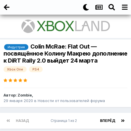
Colin McRae: Flat Out —
Индустрия
посвящённое Колину Макрею дополнение
к DiRT Rally 2.0 выйдет 24 марта
Xbox One
PS4
Автор:
Zombie
,
29 января 2020
в
Новости от пользователей форума
НАЗАД
Страница 1 из 2
ВПЕРЁД