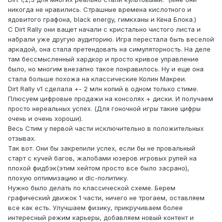
никогда не нравились. Страшные времена кислотного и
ядовитого графона, black energy, гимкханы и Кена Блока.)
С Dirt Rally они ващет начали с кристально чистого листа и
набрали уже другую аудиторию. Игра перестала быть веселой
аркадой, она стала претендовать на симуляторность. На деле
там бессмысленный хардкор и просто кривое управление
было, но многим внезапно такое понравилось. Ну и еще она
стала больше похожа на классические Колин Макреи.
Dirt Rally v1 сделала +- 2 млн копий в одном только стиме.
Плюсуем цифровые продажи на консолях + диски. И получаем
просто нереальных успех. (Для гоночной игры такие цифры
очень и очень хороши).
Весь Стим у первой части исключительно в положительных
отзывах.
Так вот. Они бы закрепили успех, если бы не провальный
старт с кучей багов, жалобами юзеров игровых рулей на
плохой фидбэк(этим хейтом просто все было засрано),
плохую оптимизацию и dlc-политику.
Нужно было делать по классической схеме. Берем
графический движок 1 части, ничего не трогаем, оставляем
все как есть. Улучшаем физику, прикручиваем более
интересный режим карьеры, добавляем новый контент и