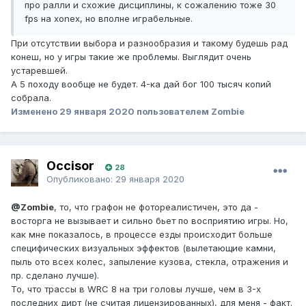
про ралли и схожие дисциплины, к сожалению тоже 30
fps на xonex, но вполне играбельные.
При отсутствии выбора и разнообразия и такому будешь рад
конеш, но у игры такие же проблемы. Выглядит очень
устаревшей.
А 5 походу вообще не будет. 4-ка дай бог 100 тысяч копий
собрала.
Изменено
29 января 2020
пользователем Zombie
Occisor
28
Опубликовано:
29 января 2020
@Zombie
, то, что графон не фотореалистичен, это да -
восторга не вызывает и сильно бьет по восприятию игры. Но,
как мне показалось, в процессе езды происходит больше
специфических визуальных эффектов (вылетающие камни,
пыль ото всех колес, запыление кузова, стекла, отражения и
пр. сделано лучше).
То, что трассы в WRC 8 на три головы лучше, чем в 3-х
последних дирт (не считая лицензированных), для меня - факт.