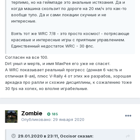
терпимо, но на геймпаде это анальные истязания. Да и
когда машина скользит по дороге на 20 км/ч это как-то
вообще тупо. Да и сами локации скучные и не
интересные.
Взять тот же WRC 7/8 - это просто космос! - потрясающе
красивые и интересные игры с приятным управлением.
Единственный недостаток WRC - 30 фпс.
Согласен на все 100.
Dirt уныл и мертв, и имя МакРея его уже не спасет.
А WRC показывает реальный прогресс (донная 6 часть и
отличная 8-ая), плюс V-Rally 4 от этих же разрабов, хорошая
аркадка про ралли и схожие дисциплины, к сожалению тоже
30 fps на xonex, но вполне играбельные.
Zombie
185
Опубликовано:
29 января 2020
29.01.2020 в 23:11, Occisor сказал: