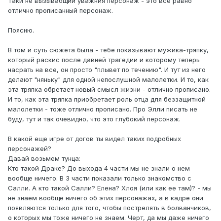
Таки не вызывабщий уважния персонаж - это все равно
отлично прописанный персонаж.
Поясню.
В том и суть сюжета была - тебе показывают мужика-тряпку,
который раскис после давней трагедии и которому теперь
насрать на все, он просто "плывет по течению". И тут из него
делают "няньку" для одной непослушной малолетки. И то, как
эта тряпка обретает новый смысл жизни - отлично прописано.
И то, как эта тряпка приобретает роль отца для беззащитной
малолетки - тоже отлично прописано. Про Элли писать не
буду, тут и так очевидно, что это глубокий персонаж.
В какой еще игре от догов ты видел таких подробных
персонажей?
Давай возьмем тунца:
Кто такой Драке? До выхода 4 части мы не знали о нем
вообще ничего. В 3 части показали только знакомство с
Салли. А кто такой Салли? Елена? Хлоя (или как ее там)? - мы
не знаем вообще ничего об этих персонажах, а в кадре они
появляются только для того, чтобы пострелять в болванчиков,
о которых мы тоже ничего не знаем. Черт, да мы даже ничего