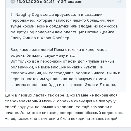
13.01.2020 в 04:41, n1GT сказал:
》 Naughty Dog всегда преуспевали в создании
персонажей, которые являются чем-то большим, чем
тупые космические солдатики или злодеи из комиксов.
Naughty Dog подарили нам блестящих Натана Дрейка,
Елену Фишер и Хлою Фрейзер.
Вах, какое заявление! Прям отсылка к хало, масс
эффект, битману, спудиману и т.д.
Вот только все персонажи от ноти дог - тупые земные
болванчики, не вызывающие никаких чувств. Ни
сопереживания, ни сострадания, вообще ничего. Лишь в
первых ластах им удалось по-настоящему оживить
главных персонажей, да и то - только Элли и Джоэла.
Да и в первых ластах так себе. Джоэл мне не понравился,
слабохарактерный мужик, собачка скачущая на поводу у
своей подруги, не помню как звали, ее ещё замочили в
начале. Элли тоже никакая, совершенно обычный подросток.
Но ок, возможно этим они и были походи на живых людей.