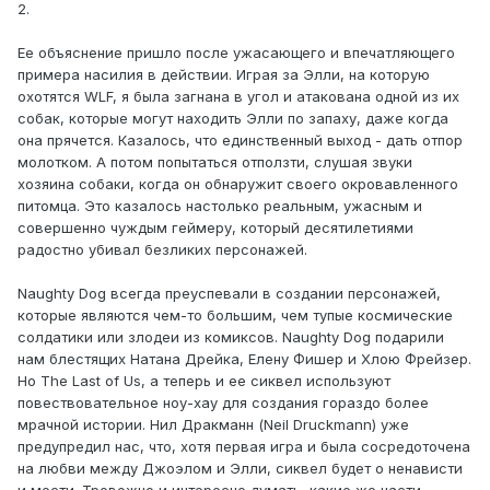
2.
Ее объяснение пришло после ужасающего и впечатляющего
примера насилия в действии. Играя за Элли, на которую
охотятся WLF, я была загнана в угол и атакована одной из их
собак, которые могут находить Элли по запаху, даже когда
она прячется. Казалось, что единственный выход - дать отпор
молотком. А потом попытаться отползти, слушая звуки
хозяина собаки, когда он обнаружит своего окровавленного
питомца. Это казалось настолько реальным, ужасным и
совершенно чуждым геймеру, который десятилетиями
радостно убивал безликих персонажей.
Naughty Dog всегда преуспевали в создании персонажей,
которые являются чем-то большим, чем тупые космические
солдатики или злодеи из комиксов. Naughty Dog подарили
нам блестящих Натана Дрейка, Елену Фишер и Хлою Фрейзер.
Но The Last of Us, а теперь и ее сиквел используют
повествовательное ноу-хау для создания гораздо более
мрачной истории. Нил Дракманн (Neil Druckmann) уже
предупредил нас, что, хотя первая игра и была сосредоточена
на любви между Джоэлом и Элли, сиквел будет о ненависти
и мести. Тревожно и интересно думать, какие же части