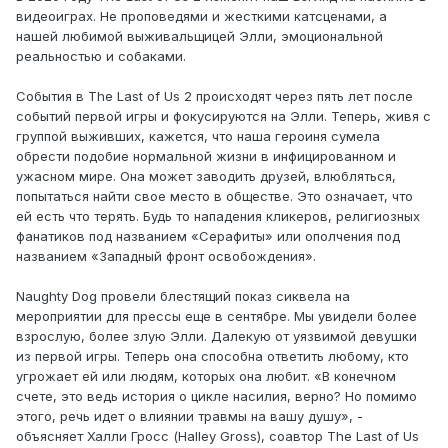
видеоиграх. Не проповедями и жесткими катсценами, а
нашей любимой выживальщицей Элли, эмоциональной
реальностью и собаками.
События в The Last of Us 2 происходят через пять лет после
событий первой игры и фокусируются на Элли. Теперь, живя с
группой выживших, кажется, что наша героиня сумела
обрести подобие нормальной жизни в инфицированном и
ужасном мире. Она может заводить друзей, влюбляться,
попытаться найти свое место в обществе. Это означает, что
ей есть что терять. Будь то нападения кликеров, религиозных
фанатиков под названием «Серафиты» или ополчения под
названием «Западный фронт освобождения».
Naughty Dog провели блестящий показ сиквела на
мероприятии для прессы еще в сентябре. Мы увидели более
взрослую, более злую Элли. Далекую от уязвимой девушки
из первой игры. Теперь она способна ответить любому, кто
угрожает ей или людям, которых она любит. «В конечном
счете, это ведь история о цикле насилия, верно? Но помимо
этого, речь идет о влиянии травмы на вашу душу», -
объясняет Халли Гросс (Halley Gross), соавтор The Last of Us