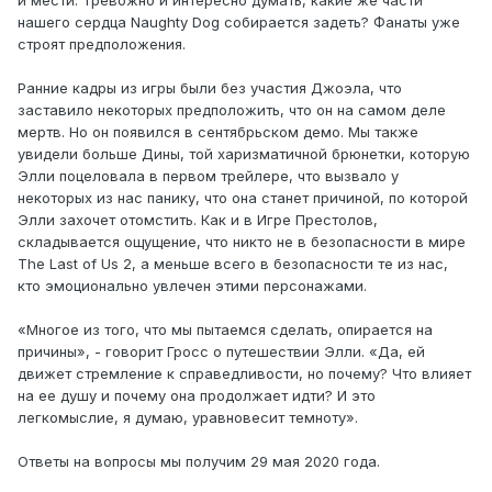
нашего сердца Naughty Dog собирается задеть? Фанаты уже
строят предположения.
Ранние кадры из игры были без участия Джоэла, что
заставило некоторых предположить, что он на самом деле
мертв. Но он появился в сентябрьском демо. Мы также
увидели больше Дины, той харизматичной брюнетки, которую
Элли поцеловала в первом трейлере, что вызвало у
некоторых из нас панику, что она станет причиной, по которой
Элли захочет отомстить. Как и в Игре Престолов,
складывается ощущение, что никто не в безопасности в мире
The Last of Us 2, а меньше всего в безопасности те из нас,
кто эмоционально увлечен этими персонажами.
«Многое из того, что мы пытаемся сделать, опирается на
причины», - говорит Гросс о путешествии Элли. «Да, ей
движет стремление к справедливости, но почему? Что влияет
на ее душу и почему она продолжает идти? И это
легкомыслие, я думаю, уравновесит темноту».
Ответы на вопросы мы получим 29 мая 2020 года.