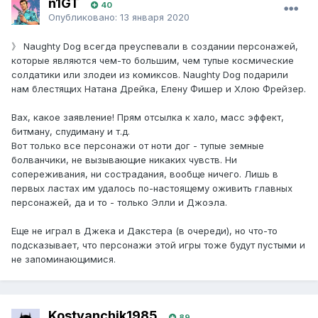
n1GT
40
Опубликовано:
13 января 2020
》 Naughty Dog всегда преуспевали в создании персонажей,
которые являются чем-то большим, чем тупые космические
солдатики или злодеи из комиксов. Naughty Dog подарили
нам блестящих Натана Дрейка, Елену Фишер и Хлою Фрейзер.
Вах, какое заявление! Прям отсылка к хало, масс эффект,
битману, спудиману и т.д.
Вот только все персонажи от ноти дог - тупые земные
болванчики, не вызывающие никаких чувств. Ни
сопереживания, ни сострадания, вообще ничего. Лишь в
первых ластах им удалось по-настоящему оживить главных
персонажей, да и то - только Элли и Джоэла.
Еще не играл в Джека и Дакстера (в очереди), но что-то
подсказывает, что персонажи этой игры тоже будут пустыми и
не запоминающимися.
Kostyanchik1985
89