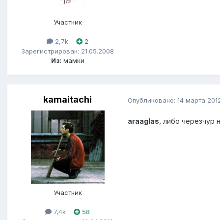
Участник
2,7k
2
Зарегистрирован: 21.05.2008
Из:
мамки
kamaitachi
Опубликовано:
14 марта 201
araaglas
, либо черезчур 
Участник
7,4k
58