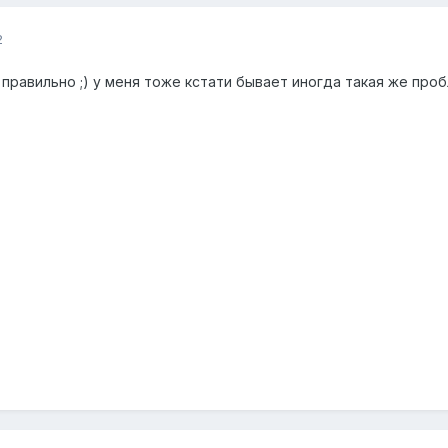
2
т правильно ;) у меня тоже кстати бывает иногда такая же про