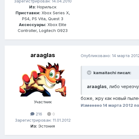
Зарегистрирован: 14.04.2010
Из:
Норильск
Приставки:
Xbox Series X,
PS4, PS Vita, Quest 3
Аксессуары:
Xbox Elite
Controller, Logitech G923
araaglas
Опубликовано:
14 марта 201
kamaitachi писал:
araaglas
, либо черезч
боже, жру как новый пыле
Участник
Изменено
14 марта 2012
по
216
0
Зарегистрирован: 11.01.2012
Из:
Эстония