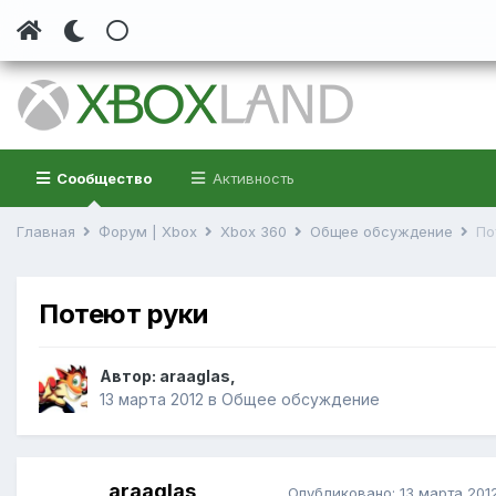
Сообщество
Активность
Главная
Форум | Xbox
Xbox 360
Общее обсуждение
По
Потеют руки
Автор:
araaglas
,
13 марта 2012
в
Общее обсуждение
araaglas
Опубликовано:
13 марта 201