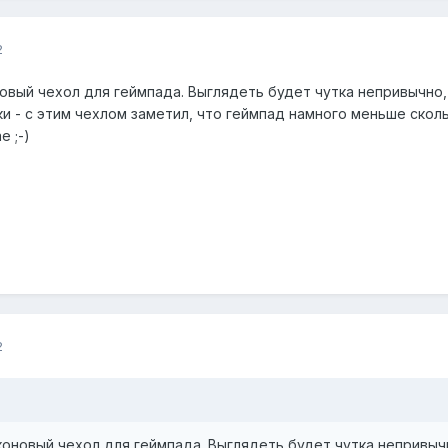
2
овый чехол для геймпада. Выглядеть будет чутка непривычно
ки - с этим чехлом заметил, что геймпад намного меньше сколь
е ;-)
2
оновый чехол для геймпада. Выглядеть будет чутка непривыч