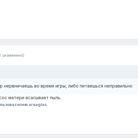
2
(изменено)
ур нервничаешь во время игры, либо питаешься неправильно
сос матери всасывает пыль.
льзователем araaglas