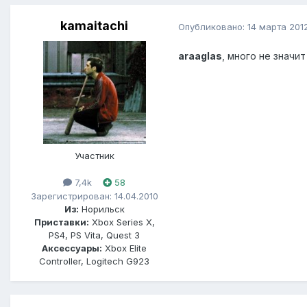
kamaitachi
Опубликовано:
14 марта 201
araaglas
, много не значи
Участник
7,4k
58
Зарегистрирован: 14.04.2010
Из:
Норильск
Приставки:
Xbox Series X,
PS4, PS Vita, Quest 3
Аксессуары:
Xbox Elite
Controller, Logitech G923