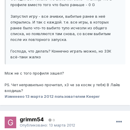
профиле вместо того что было раньше - 0 G
Запустил игру - все ачивки, выбитые ранее в неё
открылись. И так с каждой. т.е. все игры, в которых
ранее было что-то выбито тупо исчезли из общего
списка, но появляются там снова, со всем выбитым
после их повторного запуска.
Господа, что делать? Коннечно играть можно, но 33К
всё-таки жалко
Мож не с того профиля зашел?
PS. Чет неправильно прочитал, х3 че за косяк у тебя) В Лайв
входишь?
Изменено
13 марта 2012
пользователем Keeper
grimm54
0
Опубликовано:
13 марта 2012