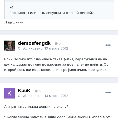
+1
Все пираты или есть лицушники с такой фигней?
Лицушники
demosfengdk
0
Опубликовано:
13 марта 2012
Блин, только что случилась такая фигня, перепугался не на
шутку, думал вот оно возмездие за все паленые пойнты. Со
второй попытки восстановления профиля ачивы вернулись.
KpuK
0
Опубликовано:
13 марта 2012
А игры читерили,на деньги на экспу?
Я когда Skyrim запусти,вышло сообщение якобы я играл в эту