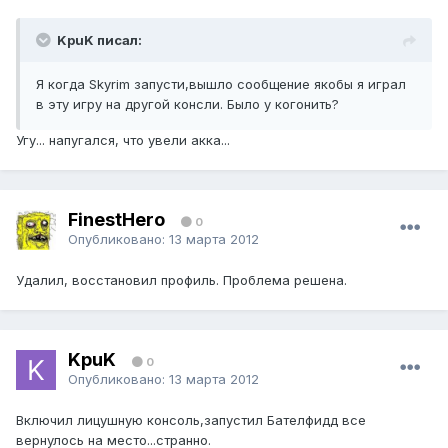
KpuK писал:
Я когда Skyrim запусти,вышло сообщение якобы я играл
в эту игру на другой консли. Было у когонить?
Угу... напугался, что увели акка...
FinestHero
0
Опубликовано:
13 марта 2012
Удалил, восстановил профиль. Проблема решена.
KpuK
0
Опубликовано:
13 марта 2012
Включил лицушную консоль,запустил Бателфидд все
вернулось на место...странно.