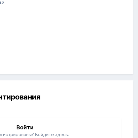
42
ентирования
й
Войти
егистрированы? Войдите здесь.