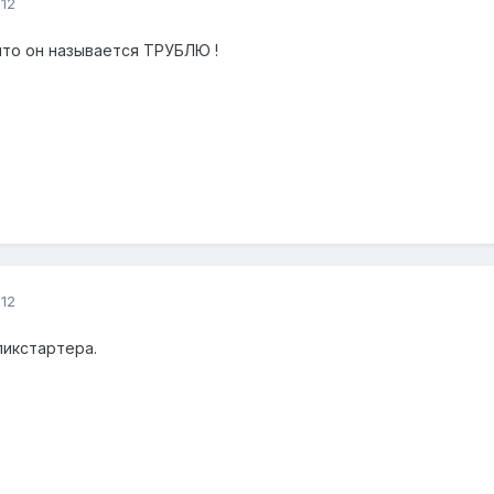
12
что он называется ТРУБЛЮ !
12
пикстартера.