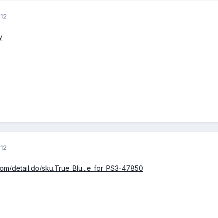
12
y
12
.com/detail.do/sku.True_Blu...e_for_PS3-47850