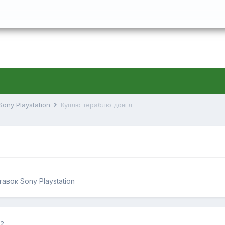
Sony Playstation
Куплю тераблю донгл
авок Sony Playstation
12