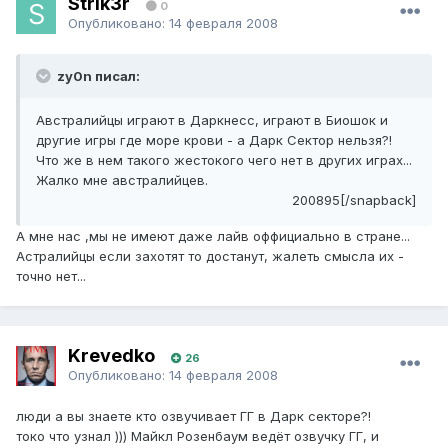
Strik3r
0
Опубликовано:
14 февраля 2008
zy0n писал:
Австралийцы играют в Даркнесс, играют в Биошок и
другие игры где море крови - а Дарк Сектор нельзя?!
Что же в нем такого жестокого чего нет в других играх...
Жалко мне австралийцев.
200895[/snapback]
А мне нас ,мы не имеют даже лайв оффициально в стране...
Астралийцы если захотят то достанут, жалеть смысла их -
точно нет...
Krevedko
26
Опубликовано:
14 февраля 2008
люди а вы знаете кто озвучивает ГГ в Дарк секторе?!
токо что узнал ))) Майкл Розенбаум ведёт озвучку ГГ, и