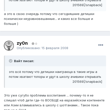
потом хватают топоры и удут в школу ачивики открывать
201569[/snapback]
а это в свою очередь потому что сегодняшние детишки
психически неуравновешанные... и каких все больше и
больше )
zy0n
0
Опубликовано:
15 февраля 2008
Вайт писал:
это всё потому что детишки наиграюца в такие игры а
потом хватают топоры и удут в школу ачивики открывать
201569[/snapback]
Это уже сугубо проблемы воспитания ... почему-то я не
слишал чтоб дети где-то ВООБЩЕ на евразийском контененте
или Азии вламывались в школу с шотганами... Такое пока