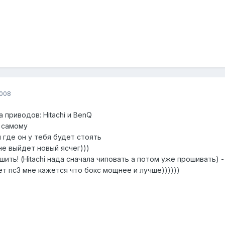
2008
а приводов: Hitachi и BenQ
ь самому
и где он у тебя будет стоять
не выйдет новый ясчег)))
ить! (Hitachi нада сначала чиповать а потом уже прошивать) -
ет пс3 мне кажется что бокс мощнее и лучше))))))