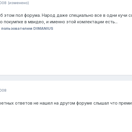
2008
(изменено)
ак об этом пол форума. Народ даже специально все в одни кучи с
о покумпке в мвидео, и именно этой комлектации есть...
8
пользователем DIMANIUS
2008
ретных ответов не нашел на другом форуме слышал что преми