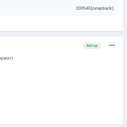
200540[/snapback]
Автор
ержат)