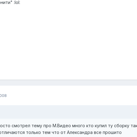
ити" :lol:
2008
осто смотрел тему про М.Видео много кто купил ту сборку та
отличаются только тем что от Александра все прошито