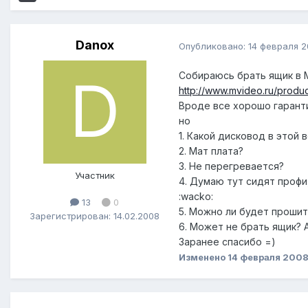
Danox
Опубликовано:
14 февраля 
Собираюсь брать ящик в М
http://www.mvideo.ru/produ
Вроде все хорошо гарантия
но
1. Какой дисковод в этой 
2. Мат плата?
3. Не перегревается?
Участник
4. Думаю тут сидят профи
:wacko:
13
0
5. Можно ли будет прошит
Зарегистрирован: 14.02.2008
6. Может не брать ящик? 
Заранее спасибо =)
Изменено
14 февраля 200