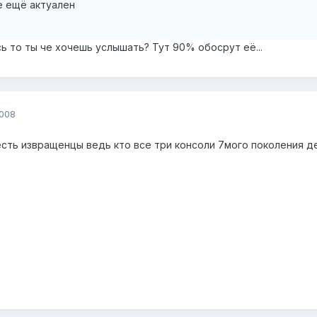
е ещё актуален
есь то ты че хочешь услышать? Тут 90% обосрут её...
2008
есть извращенцы ведь кто все три консоли 7мого поколения д