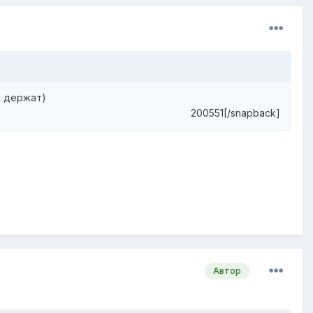
я держат)
200551[/snapback]
Автор