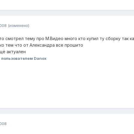
2008
(изменено)
то смотрел тему про М.Видео много кто купил ту сборку так к
ко тем что от Александра все прошито
ещё актуален
8
пользователем Danox
2008