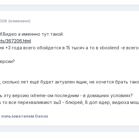
2008
(изменено)
.Видео а именнно тут такой
cts/367206.html
 +3 года всего обойдется в 15 тысяч а то в xboxlend -е всег
версии?
, сколько лет ещё будет актуален ящик, не хочется брать тако
ь эту версию ixtremе-ом последним - в домашних условиях?
А то все перехваливают зы3 - блюрей, 8 доп ядер, видюха мощн
8
пользователем Danox