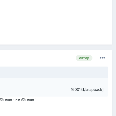
Автор
160014[/snapback]
treme ( не iXtreme )