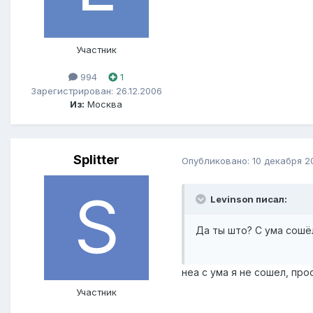
Участник
994
1
Зарегистрирован: 26.12.2006
Из:
Москва
Splitter
Опубликовано:
10 декабря 2
Levinson писал:
Да ты што? С ума сошёл
неа с ума я не сошел, пр
Участник