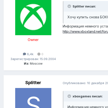
Splitter писал:
Хочу купить снова БОКС
Информация немного устар
http://www.xboxland.net/fo
Owner
6,4k
0
Зарегистрирован: 15.09.2004
Из:
Moscow
Splitter
Опубликовано:
10 декабря 2
xboxgames писал:
Информация немного ус