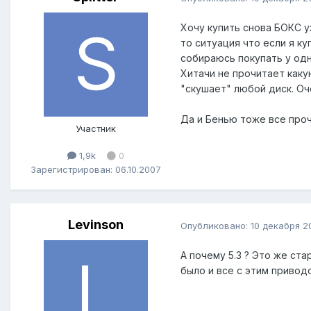
Хочу купить снова БОКС уж
то ситуация что если я к
собираюсь покупать у одн
Хитачи не прочитает каку
"скушает" любой диск. Оч
Да и Бенью тоже все про
Участник
1,9k
0
Зарегистрирован: 06.10.2007
Levinson
Опубликовано:
10 декабря 2
А почему 5.3 ? Это же ст
было и все с этим приводо