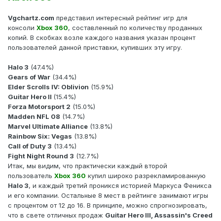
Vgchartz.com
представил интересный рейтинг игр для
консоли
Xbox 360
, составленный по количеству проданных
копий. В скобках возле каждого названия указан процент
пользователей данной приставки, купивших эту игру.
Halo 3
(47.4%)
Gears of War
(34.4%)
Elder Scrolls IV: Oblivion
(15.9%)
Guitar Hero II
(15.4%)
Forza Motorsport 2
(15.0%)
Madden NFL 08
(14.7%)
Marvel Ultimate Alliance
(13.8%)
Rainbow Six: Vegas
(13.8%)
Call of Duty 3
(13.4%)
Fight Night Round 3
(12.7%)
Итак, мы видим, что практически каждый второй
пользователь
Xbox 360
купил широко разрекламированную
Halo 3
, и каждый третий проникся историей Маркуса Феникса
и его компании. Остальные 8 мест в рейтинге занимают игры
с процентом от 12 до 16. В принципе, можно спрогнозировать,
что в свете отличных продаж
Guitar Hero III, Assassin's Creed