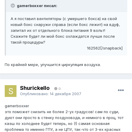
gamerboxxer писал:
А я поставил вентиляторы (с умершего бокса) на свой
новый бокс снаружи справа (если бокс лежит) на вдуф,
запитал их от отдельного блока питания 9 вольт!
Скажите будет ли мой бокс охлаждатся лучше после
такой процедуры?
162562[/snapback]
По крайней мере, улучшится циркуляция воздуха.
Shurickello
0
Опубликовано:
14 декабря 2007
gamerboxxer
это поможет снизить не более 2-ух градусов! сам по суди,
дуют они просто в стенку поздуховода, и немного в проц, тот
каэш по холоднее будет теперь, но (!) самая основная
проблема то именно ГПУ, а не ЦПУ, так-что от 3-ех красных