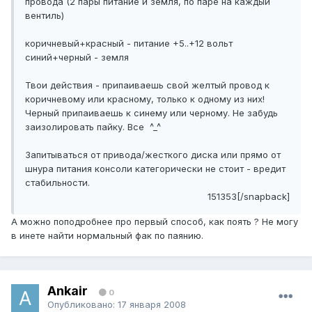
провода (2 пары питание и земля, по паре на каждый
вентиль)
коричневый+красный - питание +5..+12 вольт
синий+черный - земля
Твои действия - припаиваешь свой желтый провод к
коричневому или красному, только к одному из них!
Черный припаиваешь к синему или черному. Не забудь
заизолировать пайку. Все ^_^
Запитываться от привода/жесткого диска или прямо от
шнура питания консоли категорически не стоит - вредит
стабильности.
151353[/snapback]
А можно поподробнее про первый способ, как поять ? Не могу
в инете найти нормальный фак по паянию.
Ankair
0
Опубликовано:
17 января 2008