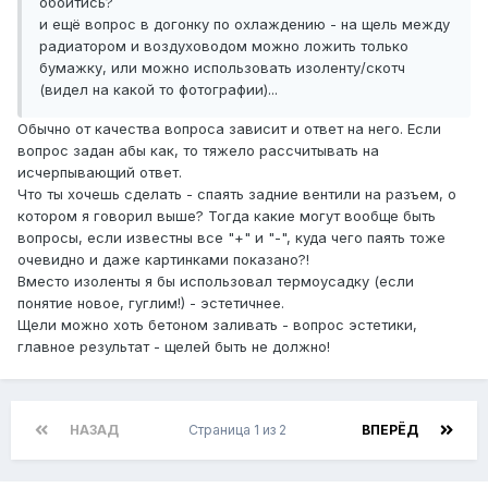
обойтись?
и ещё вопрос в догонку по охлаждению - на щель между
радиатором и воздуховодом можно ложить только
бумажку, или можно использовать изоленту/скотч
(видел на какой то фотографии)...
Обычно от качества вопроса зависит и ответ на него. Если
вопрос задан абы как, то тяжело рассчитывать на
исчерпывающий ответ.
Что ты хочешь сделать - спаять задние вентили на разъем, о
котором я говорил выше? Тогда какие могут вообще быть
вопросы, если известны все "+" и "-", куда чего паять тоже
очевидно и даже картинками показано?!
Вместо изоленты я бы использовал термоусадку (если
понятие новое, гуглим!) - эстетичнее.
Щели можно хоть бетоном заливать - вопрос эстетики,
главное результат - щелей быть не должно!
НАЗАД
Страница 1 из 2
ВПЕРЁД