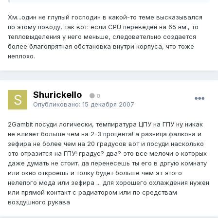
Хм...один не глупый господин в какой-то теме высказывался
по этому поводу, так вот: если CPU переведен на 65 нм., то
тепловыделения у него меньше, следовательно создается
более благопрятная обстановка внутри корпуса, что тоже
неплохо.
Shurickello
0
Опубликовано:
15 декабря 2007
2Gambit посуди логически, темпиратура ЦПУ на ГПУ ну никак
не влияет больше чем на 2-3 процента! а разница фалкона и
зефира не более чем на 20 градусов вот и посуди насколько
это отразится на ГПУ! градус? два? это все мелочи о которых
даже думать не стоит. да перенесешь ты его в дргую комнату
или окно откроешь и толку будет больше чем эт этого
нелепого мода или зефира ... для хорошего охлаждения нужен
или прямой контакт с радиатором или по средствам
воздушного рукава