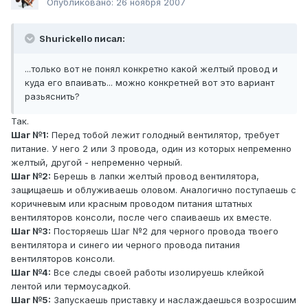
Опубликовано:
26 ноября 2007
Shurickello писал:
...только вот не понял конкретно какой желтый провод и
куда его впаивать... можно конкретней вот это вариант
разьяснить?
Так.
Шаг №1:
Перед тобой лежит голодный вентилятор, требует
питание. У него 2 или 3 провода, один из которых непременно
желтый, другой - непременно черный.
Шаг №2:
Берешь в лапки желтый провод вентилятора,
защищаешь и облуживаешь оловом. Аналогично поступаешь с
коричневым или красным проводом питания штатных
вентиляторов консоли, после чего спаиваешь их вместе.
Шаг №3:
Посторяешь Шаг №2 для черного провода твоего
вентилятора и синего ии черного провода питания
вентиляторов консоли.
Шаг №4:
Все следы своей работы изолируешь клейкой
лентой или термоусадкой.
Шаг №5:
Запускаешь приставку и наслаждаешься возросшим