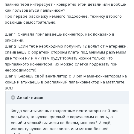
паянию тебя интересует - конкретно этой детали или вообще
как пользоваться паяльником?
Про первое расскажу немного подробнее, технику второго
освоишь самостоятельно.
Шаг 1: Сначала припаиваешь коннектор, как показано в
описании.
Шаг 2: Если тебе необходимо получить 12 вольт от материнки,
спаиваешь с обратной стороны платы под мнимым разъемом
две точки R7 и V7 (там будут торчать ножки только что
припаянного коннектора, их можно слегка подрезать при
необходимости).
Шаг 3: Берешь свой вентилятор с 3-pin мама-коннектором на
конце и втыкаешь в распаянный папа-коннектор на матплате.
ВСЕ!
Ankair писал:
Когда запитываешь стандартные вентиляторы от 3-пин
разъёма, то нужно красный с коричневым спаять, а
синий и чёрный вывести по бокам, или как? И ещё,
изоленту нужно использовать или можно без неё