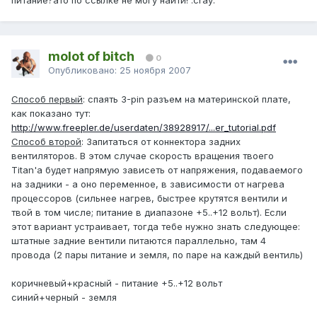
питание?ато по ссылке не могу найти! :cray:
molot of bitch
0
Опубликовано:
25 ноября 2007
Способ первый
: спаять 3-pin разъем на материнской плате,
как показано тут:
http://www.freepler.de/userdaten/38928917/...er_tutorial.pdf
Способ второй
: Запитаться от коннектора задних
вентиляторов. В этом случае скорость вращения твоего
Titan'а будет напрямую зависеть от напряжения, подаваемого
на задники - а оно переменное, в зависимости от нагрева
процессоров (сильнее нагрев, быстрее крутятся вентили и
твой в том числе; питание в диапазоне +5..+12 вольт). Если
этот вариант устраивает, тогда тебе нужно знать следующее:
штатные задние вентили питаются параллельно, там 4
провода (2 пары питание и земля, по паре на каждый вентиль)
коричневый+красный - питание +5..+12 вольт
синий+черный - земля