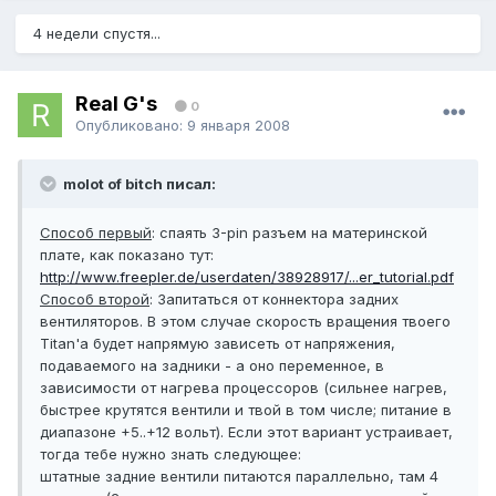
4 недели спустя...
Real G's
0
Опубликовано:
9 января 2008
molot of bitch писал:
Способ первый
: спаять 3-pin разъем на материнской
плате, как показано тут:
http://www.freepler.de/userdaten/38928917/...er_tutorial.pdf
Способ второй
: Запитаться от коннектора задних
вентиляторов. В этом случае скорость вращения твоего
Titan'а будет напрямую зависеть от напряжения,
подаваемого на задники - а оно переменное, в
зависимости от нагрева процессоров (сильнее нагрев,
быстрее крутятся вентили и твой в том числе; питание в
диапазоне +5..+12 вольт). Если этот вариант устраивает,
тогда тебе нужно знать следующее:
штатные задние вентили питаются параллельно, там 4