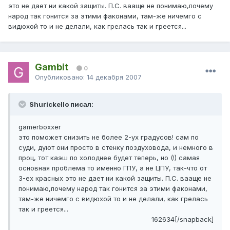
это не дает ни какой защиты. П.С. вааще не понимаю,почему
народ так гонится за этими факонами, там-же ничемго с
видюхой то и не делали, как грелась так и греется...
Gambit
0
Опубликовано:
14 декабря 2007
Shurickello писал:
gamerboxxer
это поможет снизить не более 2-ух градусов! сам по
суди, дуют они просто в стенку поздуховода, и немного в
проц, тот каэш по холоднее будет теперь, но (!) самая
основная проблема то именно ГПУ, а не ЦПУ, так-что от
3-ех красных это не дает ни какой защиты. П.С. вааще не
понимаю,почему народ так гонится за этими факонами,
там-же ничемго с видюхой то и не делали, как грелась
так и греется...
162634[/snapback]