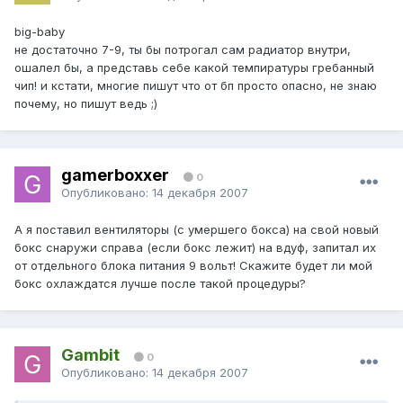
big-baby
не достаточно 7-9, ты бы потрогал сам радиатор внутри,
ошалел бы, а представь себе какой темпиратуры гребанный
чип! и кстати, многие пишут что от бп просто опасно, не знаю
почему, но пишут ведь ;)
gamerboxxer
0
Опубликовано:
14 декабря 2007
А я поставил вентиляторы (с умершего бокса) на свой новый
бокс снаружи справа (если бокс лежит) на вдуф, запитал их
от отдельного блока питания 9 вольт! Скажите будет ли мой
бокс охлаждатся лучше после такой процедуры?
Gambit
0
Опубликовано:
14 декабря 2007