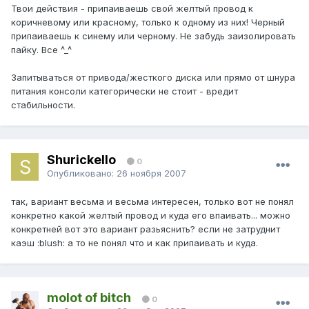
Твои действия - припаиваешь свой желтый провод к
коричневому или красному, только к одному из них! Черный
припаиваешь к синему или черному. Не забудь заизолировать
пайку. Все ^_^
Запитываться от привода/жесткого диска или прямо от шнура
питания консоли категорически не стоит - вредит
стабильности.
Shurickello
0
Опубликовано:
26 ноября 2007
так, вариант весьма и весьма интересен, только вот не понял
конкретно какой желтый провод и куда его впаивать... можно
конкретней вот это вариант разьяснить? если не затруднит
каэш :blush: а то не понял что и как припаивать и куда.
molot of bitch
0