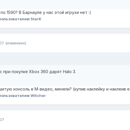
о 1590? В Барнауле у нас этой игрухи нет :(
пользователем StarK
07
(изменено)
 при покупке Xbox 360 дарят Halo 3.
шитую консоль в М-видео, меняли? (купив наклейку и наклеив 
пользователем Witcher
07