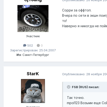
Сорри за оффтоп.
Вчера по сети в экшн поиг
то!
Наверно я никогда не пойм
Участник
502
0
Зарегистрирован: 25.04.2007
Из:
Санкт-Петербург
StarK
Опубликовано:
28 ноября 20
FSB (RUS) писал:
Так точно.
mpol123 Возьми еще CoD