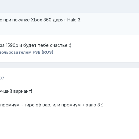
 при покупке Xbox 360 дарят Halo 3.
а 1590р и будет тебе счастье :)
пользователем FSB (RUS)
07
учший вариант!
ремиум + гирс оф вар, или премиум + хало 3 :)