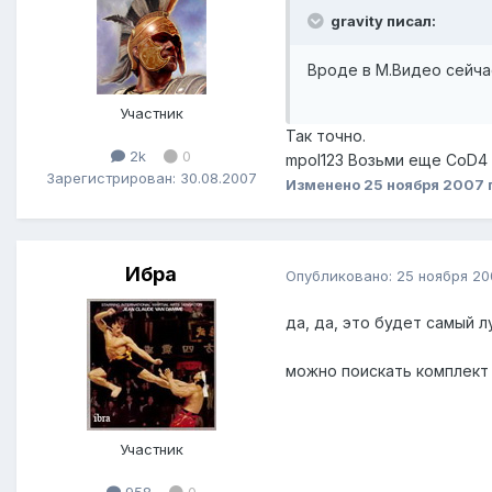
gravity писал:
Вроде в М.Видео сейчас
Участник
Так точно.
2k
0
mpol123 Возьми еще CoD4 з
Зарегистрирован: 30.08.2007
Изменено
25 ноября 2007
Ибра
Опубликовано:
25 ноября 20
да, да, это будет самый л
можно поискать комплект п
Участник