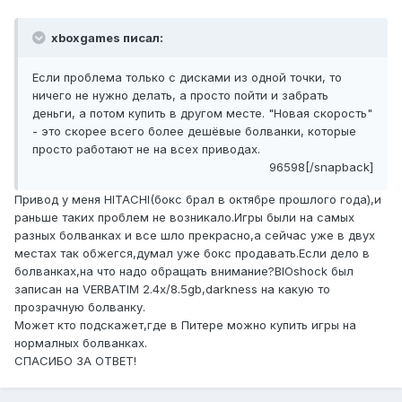
xboxgames писал:
Если проблема только с дисками из одной точки, то
ничего не нужно делать, а просто пойти и забрать
деньги, а потом купить в другом месте. "Новая скорость"
- это скорее всего более дешёвые болванки, которые
просто работают не на всех приводах.
96598[/snapback]
Привод у меня HITACHI(бокс брал в октябре прошлого года),и
раньше таких проблем не возникало.Игры были на самых
разных болванках и все шло прекрасно,а сейчас уже в двух
местах так обжегся,думал уже бокс продавать.Если дело в
болванках,на что надо обращать внимание?BIOshock был
записан на VERBATIM 2.4х/8.5gb,darkness на какую то
прозрачную болванку.
Может кто подскажет,где в Питере можно купить игры на
нормалных болванках.
СПАСИБО ЗА ОТВЕТ!