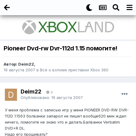
Pioneer Dvd-rw Dvr-112d 1.15 помогите!
Автор:
Deim22
,
19 августа 2007
в
Всё о взломе приставки Xbox 360
Deim22
0
Опубликовано:
19 августа 2007
У меня проблема с записью игр у меня PIONEER DVD-RW DVR-
112D 1.15б3 болванки запарол не пишет вообщеб20 мин ждал
ничего, помогите не знаю что и делать.Балванки Verbatim
DVD+R DL.
Надо его прошивать?