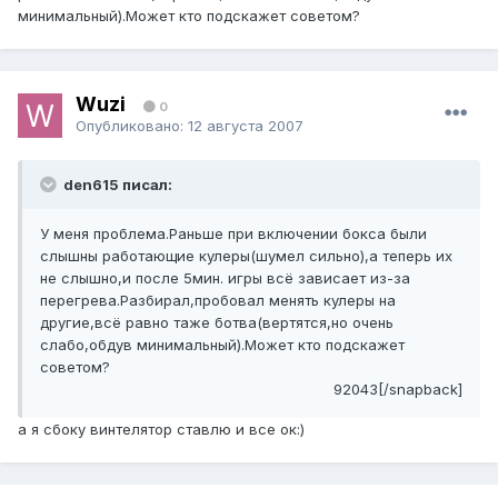
минимальный).Может кто подскажет советом?
Wuzi
0
Опубликовано:
12 августа 2007
den615 писал:
У меня проблема.Раньше при включении бокса были
слышны работающие кулеры(шумел сильно),а теперь их
не слышно,и после 5мин. игры всё зависает из-за
перегрева.Разбирал,пробовал менять кулеры на
другие,всё равно таже ботва(вертятся,но очень
слабо,обдув минимальный).Может кто подскажет
советом?
92043[/snapback]
а я сбоку винтелятор ставлю и все ок:)