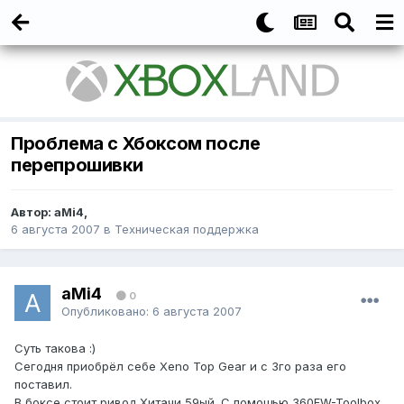
Проблема с Хбоксом после
перепрошивки
Автор:
aMi4
,
6 августа 2007
в
Техническая поддержка
aMi4
0
Опубликовано:
6 августа 2007
Суть такова :)
Сегодня приобрёл себе Xeno Top Gear и с 3го раза его
поставил.
В боксе стоит ривод Хитачи 59ый. С помощью 360FW-Toolbox