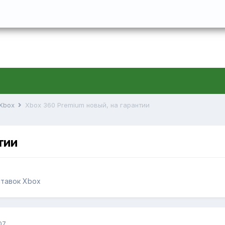
 Xbox
Xbox 360 Premium новый, на гарантии
тии
ставок Xbox
07