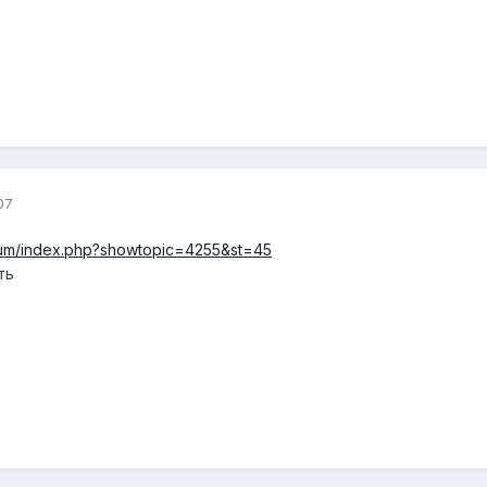
07
orum/index.php?showtopic=4255&st=45
ть