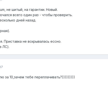
m, не шитый, на гарантии. Новый.
ючался всего один раз - чтобы проверить.
есколько дней назад.
рная).
я. Приставка не вскрывалась ессно.
в ЛС).
07
ю за 10,зачем тебе переплачивать?)))))))))