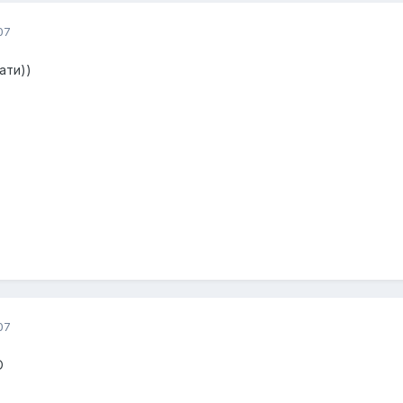
07
ати))
07
О