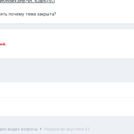
um/index.php?sh...63&hl=5\.1
ять почему тема закрыта?
ий.
дио-видео вопросы
Недорогая акустика 5.1