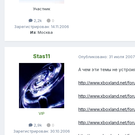
Участник
2,2k
0
Зарегистрирован: 14.11.2006
Из:
Москва
Stas11
Опубликовано:
31 июля 2007
А чем эти темы не устрои
http://www.xboxland.net/for
http://www.xboxland.net/for
http://www.xboxland.net/for
VIP
http://www.xboxland.net/for
2,9k
0
Зарегистрирован: 30.10.2006