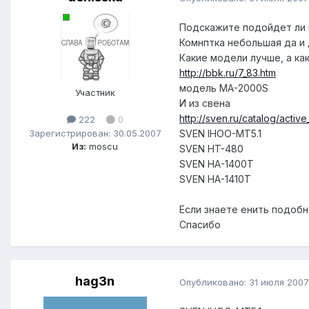
Подскажите подойдет ли 
Комнптка небольшая да и д
Какие модели лучше, а ка
http://bbk.ru/7_83.htm
модель MA-2000S
Участник
И из свена
http://sven.ru/catalog/activ
222
0
Зарегистрирован: 30.05.2007
SVEN IHOO-MT5.1
Из:
moscu
SVEN HT-480
SVEN HA-1400T
SVEN HA-1410T
Если знаете енить подобн
Спасибо
hag3n
Опубликовано:
31 июля 2007