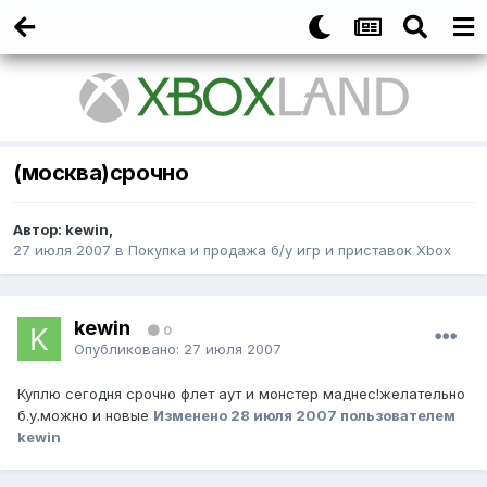
(москва)срочно
Автор:
kewin
,
27 июля 2007
в
Покупка и продажа б/у игр и приставок Xbox
kewin
0
Опубликовано:
27 июля 2007
Куплю сегодня срочно флет аут и монстер маднес!желательно
б.у.можно и новые
Изменено
28 июля 2007
пользователем
kewin