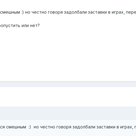
ешным :) но честно говоря задолбали заставки в играх, перед т
ропустить или нет?
6
 смешным :) но честно говоря задолбали заставки в играх, пер