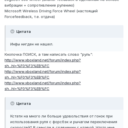
вибрации + сопротивление рулению)
Microsoft Wireless Driving Force Wheel (настоящий
Forcefeedback, т.е. отдача)
Цитата
Инфы нигден не нашел.
Кнопочка ПОИСК, а там написать слово "руль":
http://www.xboxland.net/forum/index.php?
sh...hl=%F0%F3%EB%FC
http://www.xboxland.net/forum/index.php?
sh...hl=%F0%F3%EB%FC
http://www.xboxland.net/forum/index.php?
sh...hl=%F0%F3%EB%FC
Цитата
Кстати на много ли больше удовольствия от гонок при
использования руля с форсбэк и рычагом переключения
скоростей? В смысле в сравнении с клавой. Чтото мне