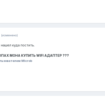
(изменено)
е нашел куда постить.
ОПАХ МОНА КУПИТЬ WIFI АДАПТЕР ???
льзователем MIcrob