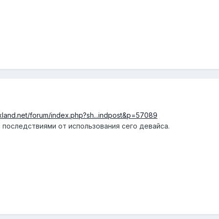
xland.net/forum/index.php?sh...indpost&p=57089
с последствиями от использования сего девайса.