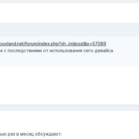
xboxland.net/forum/index.php?sh...indpost&p=57089
ок с последствиями от использования сего девайса.
тью раз в месяц обсуждают.