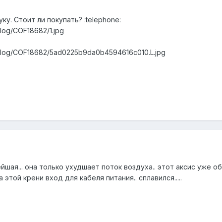
у. Стоит ли покупать? :telephone:
alog/COF18682/1.jpg
talog/COF18682/5ad0225b9da0b4594616c010.L.jpg
ейшая... она только ухудшает поток воздуха.. этот аксис уже об
 этой крени вход для кабеля питания.. сплавился.....