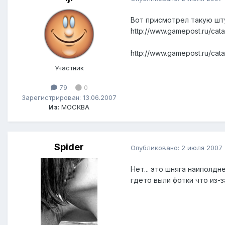
Вот присмотрел такую штук
http://www.gamepost.ru/cat
http://www.gamepost.ru/ca
Участник
79
0
Зарегистрирован: 13.06.2007
Из:
МОСКВА
Spider
Опубликовано:
2 июля 2007
Нет... это шняга наиполдн
гдето выли фотки что из-за