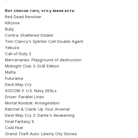
Вот список того, что у меня есть:
Red Dead Revolver
Killzone
Bully
Contra: Shattered Soldier
Tom Clancy's Splinter Cell Double Agent
Yakuza
Call of Duty 3
Mercenaries: Playground of destruction
Midnight Club 3: DUB Edition
Mafia
Futurama
Devil May Cry
SOCOM 3: U.S. Navy SEALs
Driver: Parallel Lines
Mortal Kombat: Armageddon
Ratchet & Clank: Up Your Arsenal
Devil May Cry 3: Dante's Awakening
Final Fantasy X
Cold Fear
Grand Theft Auto: Liberty City Stories