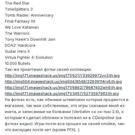
The Red Star
TimeSplitters 2
Tomb Raider: Anniversary
Final Fantasy XII
We Love Katamari
The Warriors
Tony Hawk's Downhill Jam
DOA2: Hardcore
Guitar Hero II
Virtua Fighter 4: Evolution
10.000 Bullets
Так-же приаттачил фотки своей коллекции:
http://img171.imageshack.us/img171/6217/33929972vy3.th.jpg
http://img504.imageshack.us/img504/8548/22939114ry6.th.jpg
http://img171.imageshack.us/img171/6862/78687402wh9.th.jpg
http://img171.imageshack.us/img171/3457/52735979fl3.th.jpg
На фотках есть, как обычные штамповки которые продаются в
магазине, так мои собственные, это игры скачаные мной из
инета, и записанные на болванки (Verbatim со ск-тью 2.4), к
которым я сделал обложки и положил их в CDкоробки (на
фотках видно). Игры почти все прошел на своей плойке, так-
что виснущих почти нет (кроме FFX). :)