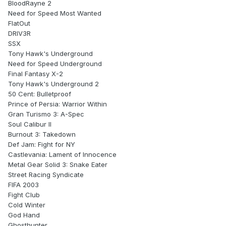
BloodRayne 2
Need for Speed Most Wanted
FlatOut
DRIV3R
SSX
Tony Hawk's Underground
Need for Speed Underground
Final Fantasy X-2
Tony Hawk's Underground 2
50 Cent: Bulletproof
Prince of Persia: Warrior Within
Gran Turismo 3: A-Spec
Soul Calibur II
Burnout 3: Takedown
Def Jam: Fight for NY
Castlevania: Lament of Innocence
Metal Gear Solid 3: Snake Eater
Street Racing Syndicate
FIFA 2003
Fight Club
Cold Winter
God Hand
Ghosthunter