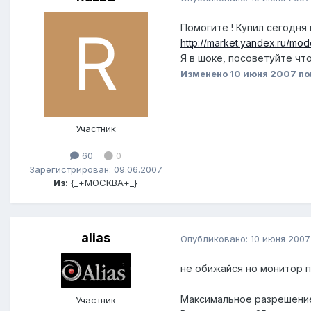
Помогите ! Купил сегодня
http://market.yandex.ru/mo
Я в шоке, посоветуйте что
Изменено
10 июня 2007
по
Участник
60
0
Зарегистрирован: 09.06.2007
Из:
{_+МОСКВА+_}
alias
Опубликовано:
10 июня 2007
не обижайся но монитор по
Максимальное разрешени
Участник