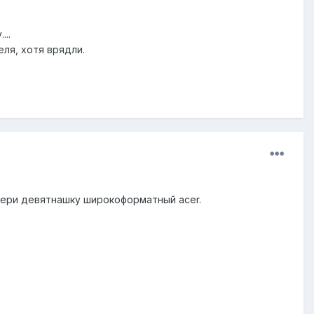
...
еля, хотя врядли.
 бери девятнашку широкоформатный acer.