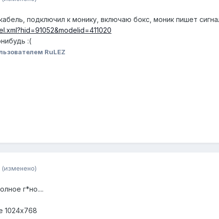
 кабель, подключил к монику, включаю бокс, моник пишет сигна
del.xml?hid=91052&modelid=411020
нибудь :(
льзователем RuLEZ
(изменено)
лное г*но....
е 1024x768