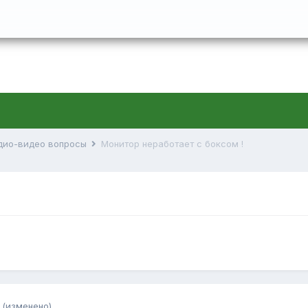
дио-видео вопросы
Монитор неработает с боксом !
(изменено)