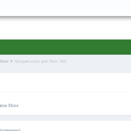
 Xbox
Продам игры для Xbox 360
авок Xbox
(изменено)