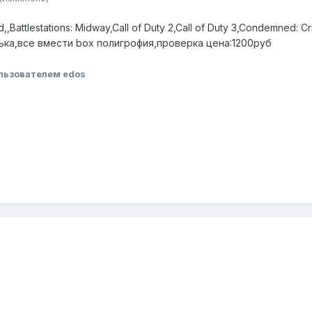
,,Battlestations: Midway,Call of Duty 2,Call of Duty 3,Condemned: 
олька,все вмести box полигрофия,проверка цена:1200руб
льзователем edos