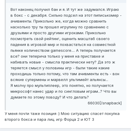
Вот наконец получил бан и я. И тут же задумался. Играю
в бокс - с декабря. Сильно подсел на этот пиписькомер -
ачивменты. Прикольно же, когда можно сравнить
насколько тру ты прошел игрулину по сравнению с
друзьями и просто другими игроками. Прикольно
посмотреть свой рейтинг, оценить масштаб своего
падения в игровой мир и похвастаться на совместной
пьянке количеством gamescore.... А теперь получается
все? они теперича только у меня на приставке и
набивать новые - смысла практически нету? Да это ж
теряется смысл у половины игр - были такие какие
проходишь только потому, что там ачивменты есть - вон
всякие супермены и марвелл ультимейт альянсы...
Я молчу про мультиплеер, это понятно, но получается
микрософт нанес удар и по сингловым играм...? Что вы
думаете по этому поводу? И что делать?
66030[/snapback]
У меня почти таже позиция :) Мою ситуацию спасет покупка
второго бокса и пара лиц. игр Форца 2 и ЮТ 3