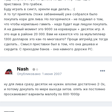
приставка. Это грабеж.
Буду играть в сингл, хренли еще делать... :(
А то тут приятель (тоже забаненный) уже собрался было
покупать коре для лива. Но погорячился - не подумал о том,
что чтобы нормлаьно гамить - надо будет еще лицухи покупать.
А на данный момент это 9000 за коревершн + десяток игр. А
это еще в районе 20 000. Вам не кажется что за мультиплеер
1300 долларов это как-то многовато? Проще апгрейд уж тогда
сделать... Смысл приставки был в том, что она дешева и
сердита. С приходом банов - она намного дороже PC.
Nash
0
Опубликовано:
1 июня 2007
ну для лива сразу десяток не нужен. вполне достаточно 2-3х,
и потому докупать по мере выхода хитов. опять же постоянно
проскакивают варианты малобу по 600-1000р