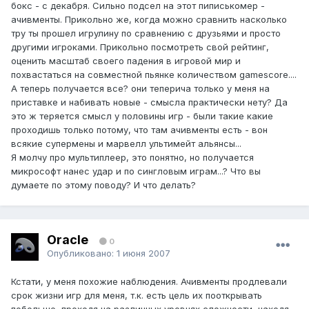
бокс - с декабря. Сильно подсел на этот пиписькомер -
ачивменты. Прикольно же, когда можно сравнить насколько
тру ты прошел игрулину по сравнению с друзьями и просто
другими игроками. Прикольно посмотреть свой рейтинг,
оценить масштаб своего падения в игровой мир и
похвастаться на совместной пьянке количеством gamescore....
А теперь получается все? они теперича только у меня на
приставке и набивать новые - смысла практически нету? Да
это ж теряется смысл у половины игр - были такие какие
проходишь только потому, что там ачивменты есть - вон
всякие супермены и марвелл ультимейт альянсы...
Я молчу про мультиплеер, это понятно, но получается
микрософт нанес удар и по сингловым играм...? Что вы
думаете по этому поводу? И что делать?
Oracle
0
Опубликовано:
1 июня 2007
Кстати, у меня похожие наблюдения. Ачивменты продлевали
срок жизни игр для меня, т.к. есть цель их пооткрывать