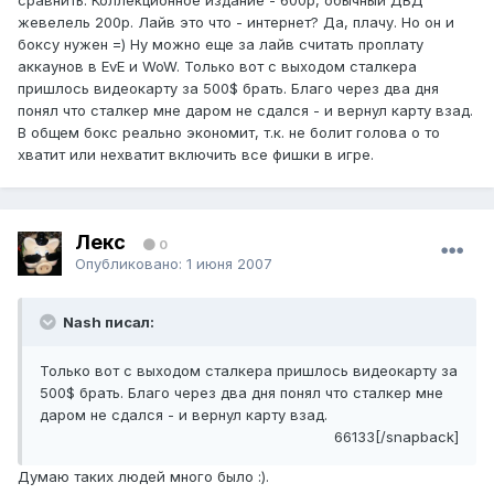
сравнить. Коллекционное издание - 600р, обычный ДВД
жевелель 200р. Лайв это что - интернет? Да, плачу. Но он и
боксу нужен =) Ну можно еще за лайв считать проплату
аккаунов в EvE и WoW. Только вот с выходом сталкера
пришлось видеокарту за 500$ брать. Благо через два дня
понял что сталкер мне даром не сдался - и вернул карту взад.
В общем бокс реально экономит, т.к. не болит голова о то
хватит или нехватит включить все фишки в игре.
Лекс
0
Опубликовано:
1 июня 2007
Nash писал:
Только вот с выходом сталкера пришлось видеокарту за
500$ брать. Благо через два дня понял что сталкер мне
даром не сдался - и вернул карту взад.
66133[/snapback]
Думаю таких людей много было :).