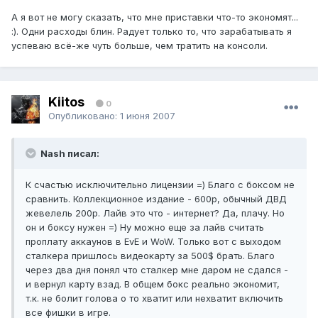
А я вот не могу сказать, что мне приставки что-то экономят...
:). Одни расходы блин. Радует только то, что зарабатывать я
успеваю всё-же чуть больше, чем тратить на консоли.
Kiitos
0
Опубликовано:
1 июня 2007
Nash писал:
К счастью исключительно лицензии =) Благо с боксом не
сравнить. Коллекционное издание - 600р, обычный ДВД
жевелель 200р. Лайв это что - интернет? Да, плачу. Но
он и боксу нужен =) Ну можно еще за лайв считать
проплату аккаунов в EvE и WoW. Только вот с выходом
сталкера пришлось видеокарту за 500$ брать. Благо
через два дня понял что сталкер мне даром не сдался -
и вернул карту взад. В общем бокс реально экономит,
т.к. не болит голова о то хватит или нехватит включить
все фишки в игре.