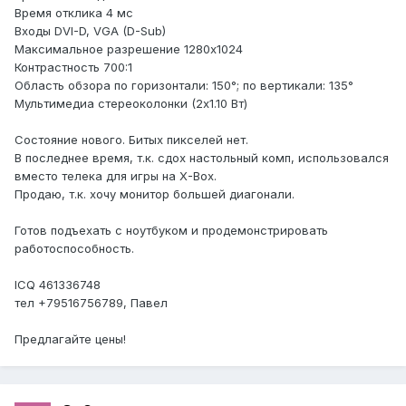
Время отклика 4 мс
Входы DVI-D, VGA (D-Sub)
Максимальное разрешение 1280x1024
Контрастность 700:1
Область обзора по горизонтали: 150°; по вертикали: 135°
Мультимедиа стереоколонки (2x1.10 Вт)
Состояние нового. Битых пикселей нет.
В последнее время, т.к. сдох настольный комп, использовался
вместо телека для игры на X-Box.
Продаю, т.к. хочу монитор большей диагонали.
Готов подъехать с ноутбуком и продемонстрировать
работоспособность.
ICQ 461336748
тел +79516756789, Павел
Предлагайте цены!