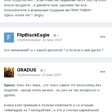
KIVE ПОДКЛЮЧАТ , а вы этим бистыдникам XBOX 360 за 6500
боксы продаете , а давайте луче зделаем так все
пользователи и формучане подарим им ПРИСТАВКИ !
Здесь лохов нет ! :angry:
FlipBlackEagle
0
Опубликовано:
20 мая 2007
псп чипованый? и с какой доплатой ? и естьли к ней диски ?
GRADUS
0
Опубликовано:
21 мая 2007
Spaun
, бокс без лива , это тожэ самое что велосипед без
педалей - вроде ехать можно , но ужэ не так интересно и
удобно
вчера взял премиум в полном комплекте и со вторым
геймпадом за 7 килорублей , и это и считаю нармальной