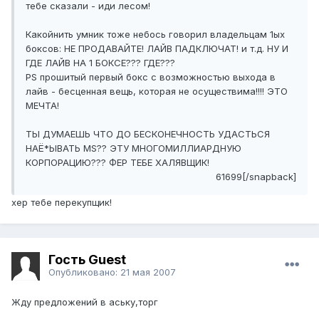
тебе сказали - иди лесом!
Какойнить умник тоже небось говорил владельцам 1ых
боксов: НЕ ПРОДАВАЙТЕ! ЛАЙВ ПАДКЛЮЧАТ! и т.д. НУ И
ГДЕ ЛАЙВ НА 1 БОКСЕ??? ГДЕ???
PS прошитый первый бокс с возможностью выхода в
лайв - бесценная вещь, которая не осуществима!!!! ЭТО
МЕЧТА!
ТЫ ДУМАЕШЬ ЧТО ДО БЕСКОНЕЧНОСТЬ УДАСТЬСЯ
НАЁ*ЫВАТЬ MS?? ЭТУ МНОГОМИЛЛИАРДНУЮ
КОРПОРАЦИЮ??? ФЕР ТЕБЕ ХАЛЯВЩИК!
61699[/snapback]
хер тебе перекупщик!
Гость Guest
Опубликовано:
21 мая 2007
Жду предложений в аську,торг