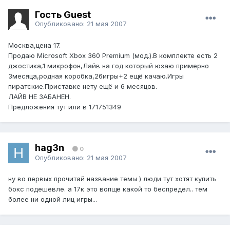
Гость Guest
Опубликовано:
21 мая 2007
Москва,цена 17.
Продаю Microsoft Xbox 360 Premium (мод.).В комплекте есть 2
джостика,1 микрофон,Лайв на год который юзаю примерно
3месяца,родная коробка,26игры+2 ещё качаю.Игры
пиратские.Приставке нету ещё и 6 месяцов.
ЛАЙВ НЕ ЗАБАНЕН.
Предложения тут или в 171751349
hag3n
0
Опубликовано:
21 мая 2007
ну во первых прочитай название темы ) люди тут хотят купить
бокс подешевле. а 17к это вопще какой то беспредел.. тем
более ни одной лиц игры...