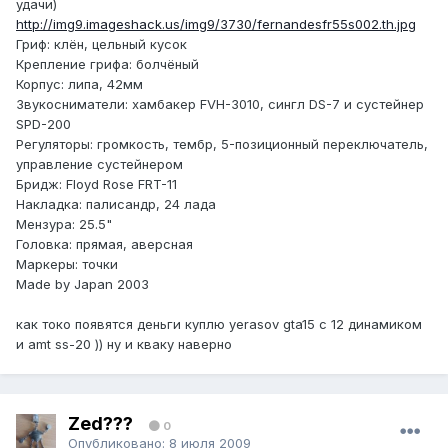
удачи)
http://img9.imageshack.us/img9/3730/fernandesfr55s002.th.jpg
Гриф: клён, цельный кусок
Крепление грифа: болчёный
Корпус: липа, 42мм
Звукосниматели: хамбакер FVH-3010, сингл DS-7 и сустейнер
SPD-200
Регуляторы: громкость, тембр, 5-позиционный переключатель,
управление сустейнером
Бридж: Floyd Rose FRT-11
Накладка: палисандр, 24 лада
Мензура: 25.5"
Головка: прямая, аверсная
Маркеры: точки
Made by Japan 2003
как токо появятся деньги куплю yerasov gta15 с 12 динамиком
и amt ss-20 )) ну и кваку наверно
Zed???
0
Опубликовано:
8 июля 2009