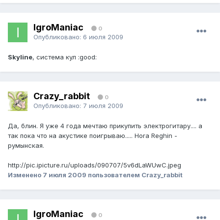
IgroManiac
0
Опубликовано:
6 июля 2009
Skyline
, система кул :good:
Crazy_rabbit
0
Опубликовано:
7 июля 2009
Да, блин. Я уже 4 года мечтаю прикупить электрогитару.... а
так пока что на акустике поигрываю..... Hora Reghin -
румынская.
http://pic.ipicture.ru/uploads/090707/5v6dLaWUwC.jpeg
Изменено
7 июля 2009
пользователем Crazy_rabbit
IgroManiac
0