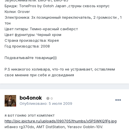
Звукосниматели: EMG-81, EMG-85
Бридж: TonePros by Gotoh Japan ,струны сквозь корпус
Колки: Grover
Электроника: 3х позиционный переключатель, 2 громкости , 1
тон
Цвет гитары: Темно-красный санберст
Цвет фурнитуры: Черный хром
Страна производства: Корея
Год производства: 2008
Подхватывайте товарищи)))
P.S никакогоо холивара, что-то не устраивает, оставляем
свое мнение при себе и досвидания
bo4onok
0
Опубликовано:
5 июля 2009
я вот гоняю этот комплект
http://pic.ipicture.ru/uploads/090705/thumbs/x5PSWKQ1Fg.jpg
ибанез rg370dx, AMT DistStation, Yerasov Goblin-10V.