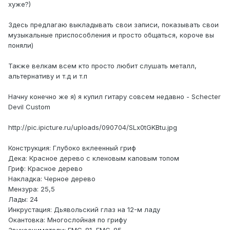
хуже?)
Здесь предлагаю выкладывать свои записи, показывать свои
музыкальные приспособления и просто общаться, короче вы
поняли)
Также велкам всем кто просто любит слушать металл,
альтернативу и т.д и т.п
Начну конечно же я) я купил гитару совсем недавно - Schecter
Devil Custom
http://pic.ipicture.ru/uploads/090704/SLx0tGKBtu.jpg
Конструкция: Глубоко вклеенный гриф
Дека: Красное дерево с кленовым каповым топом
Гриф: Красное дерево
Накладка: Черное дерево
Мензура: 25,5
Лады: 24
Инкрустация: Дьявольский глаз на 12-м ладу
Окантовка: Многослойная по грифу