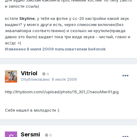
для аудио заюзай какойнть простенький хостинг по типу zalil.ru
и запости ссыль)
кстати
Skyline
, у тебя на фотке у сс-20 настройки какой звук
выдают? у моего друга есть, через спикосим включен(без
эквалайзера соответственно) и сколько ни крутили(правда
давно это было) выдает тока три вида звука - чистый, говно и
ас/дс =)
Изменено
8 июля 2009
пользователем bo4onok
Vitriol
0
Опубликовано:
9 июля 2009
http://thydoom.com/i/upload/photo/15_301_ChaosAlter01.jpg
Себя нашел в молодости :)
Sersmi
0