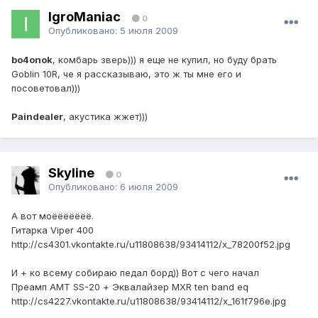
IgroManiac
0
Опубликовано:
5 июля 2009
bo4onok
, комбарь зверь))) я еще не купил, но буду брать
Goblin 10R, че я рассказываю, это ж ты мне его и
посоветовал)))
Paindealer
, акустика жжет)))
Skyline
0
Опубликовано:
6 июля 2009
А вот моёёёёёёё.
Гитарка Viper 400
http://cs4301.vkontakte.ru/u11808638/93414112/x_78200f52.jpg
И + ко всему собираю педал борд)) Вот с чего начал
Преамп AMT SS-20 + Эквалайзер MXR ten band eq
http://cs4227.vkontakte.ru/u11808638/93414112/x_161f796e.jpg