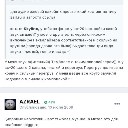
для аудио заюзай какойнть простенький хостинг по типу
zalil.ru и запости ссыль)
кстати
Skyline
, у тебя на фотке у сс-20 настройки какой
звук выдают? у моего друга есть, через спикосим
включен(без эквалайзера соответственно) и сколько ни
крутили(правда давно это было) выдает тока три вида
звука - чистый, говно и ас/дс =)
У меня звук офигенный)) Темболее с таким эквалайзером)) А у
сс-20 всего 2 канала, чистый и перегруз. Перегруз делится на
кранч и сильный перегруз. У меня везде всё круто звучил))
Подрубаю в линию к комповской 5.1
AZRAEL
474
Опубликовано:
10 июля 2009
цифровые наркотики - вот тяжолая музыка, а митол это для
слабаков :biggrin: