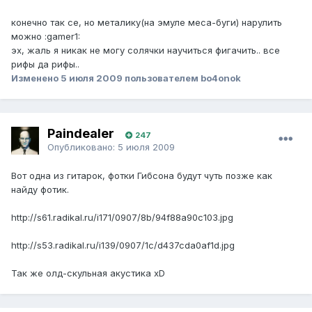
конечно так се, но металику(на эмуле меса-буги) нарулить
можно :gamer1:
эх, жаль я никак не могу солячки научиться фигачить.. все
рифы да рифы..
Изменено
5 июля 2009
пользователем bo4onok
Paindealer
247
Опубликовано:
5 июля 2009
Вот одна из гитарок, фотки Гибсона будут чуть позже как
найду фотик.
http://s61.radikal.ru/i171/0907/8b/94f88a90c103.jpg
http://s53.radikal.ru/i139/0907/1c/d437cda0af1d.jpg
Так же олд-скульная акустика xD