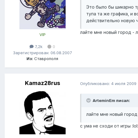
Это было бы шикарно тр
тупа та же графика, и 
действительно новую ча
лайте мне новый город - л
VIP
7,2k
0
Зарегистрирован: 06.08.2007
Из:
Ставрополя
Kamaz28rus
Опубликовано:
4 июля 2009
ArteminEm писал:
лайте мне новый город 
с ума не сходи от игры :lol: 