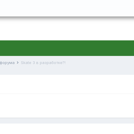
й форума
Skate 3 в разработке?!