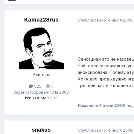
Kamaz28rus
Опубликовано:
4 июля 2009
Сенсацией это не назовешь
Чайлдресса появилось упо
анонсирована. Посему эту
Участник
Хотя две предыдущие игры
третьей части – вполне з
525
0
Зарегистрирован: 16.12.2008
Из:
YOUMADCO?
Изменено
4 июля 2009
пол
snakus
Опубликовано:
4 июля 2009