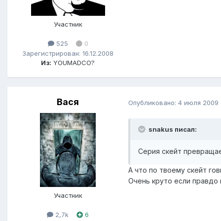
Участник
525
0
Зарегистрирован: 16.12.2008
Из:
YOUMADCO?
Вася
Опубликовано:
4 июля 2009
snakus писал:
Серия скейт превращает
А что по твоему скейт гов
Очень круто если правдо
Участник
2,7k
6